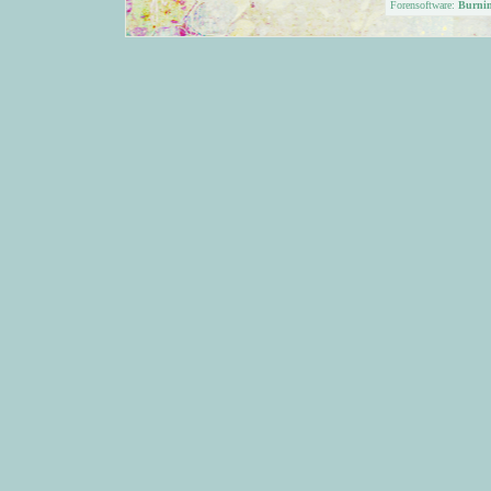
Forensoftware:
Burni