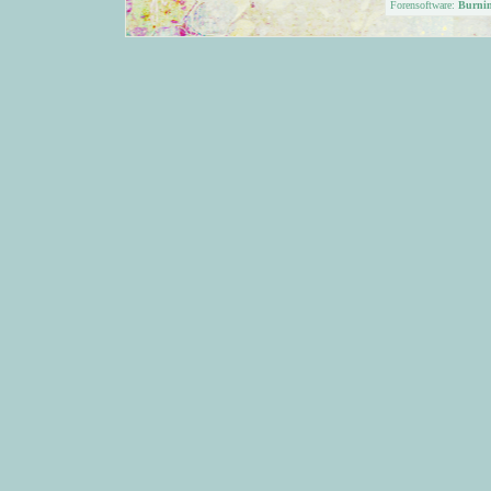
Forensoftware:
Burni