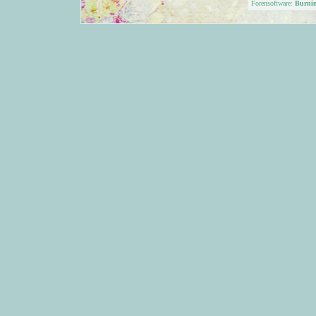
Forensoftware:
Burni