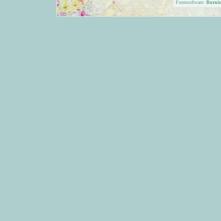
Forensoftware:
Burni