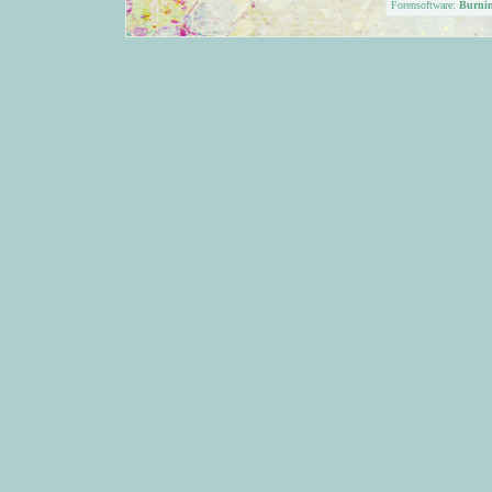
Forensoftware:
Burni