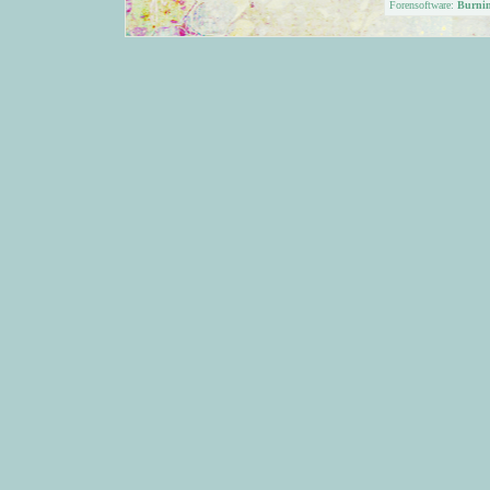
Forensoftware:
Burni