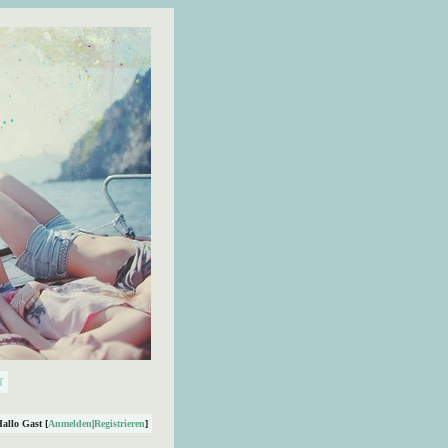
Hallo Gast [
Anmelden
|
Registrieren
]