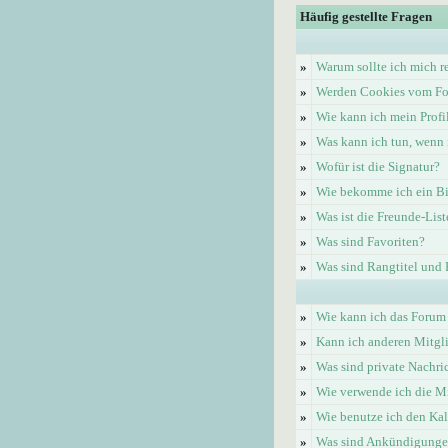
Häufig gestellte Fragen
»
Warum sollte ich mich re
»
Werden Cookies vom Fo
»
Wie kann ich mein Profi
»
Was kann ich tun, wenn 
»
Wofür ist die Signatur?
»
Wie bekomme ich ein Bi
»
Was ist die Freunde-List
»
Was sind Favoriten?
»
Was sind Rangtitel und
»
Wie kann ich das Forum
»
Kann ich anderen Mitgl
»
Was sind private Nachri
»
Wie verwende ich die Mi
»
Wie benutze ich den Ka
»
Was sind Ankündigung