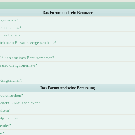
Das Forum und sein Benutzer
gistrieren?
rum benutzt?
l bearbeiten?
ich mein Passwort vergessen habe?
ld unter meinen Benutzernamen?
e und die Ignorierliste?
 Rangzeichen?
Das Forum und seine Benutzung
 durchsuchen?
iedern E-Mails schicken?
chten?
tgliederliste?
lender?
en?