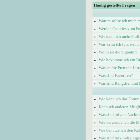
Häufig gestellte Fragen
»
Warum sollte ich mich re
»
Werden Cookies vom Fo
»
Wie kann ich mein Profi
»
Was kann ich tun, wenn 
»
Wofür ist die Signatur?
»
Wie bekomme ich ein Bi
»
Was ist die Freunde-List
»
Was sind Favoriten?
»
Was sind Rangtitel und
»
Wie kann ich das Forum
»
Kann ich anderen Mitgl
»
Was sind private Nachri
»
Wie verwende ich die Mi
»
Wie benutze ich den Ka
»
Was sind Ankündigung