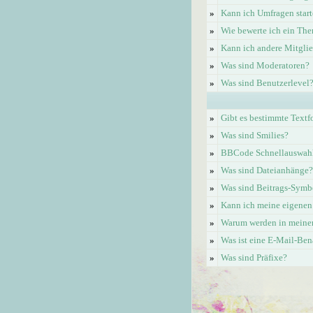
»
Kann ich Umfragen start
»
Wie bewerte ich ein Th
»
Kann ich andere Mitgli
»
Was sind Moderatoren?
»
Was sind Benutzerlevel
»
Gibt es bestimmte Textf
»
Was sind Smilies?
»
BBCode Schnellauswahl 
»
Was sind Dateianhänge?
»
Was sind Beitrags-Symb
»
Kann ich meine eigenen
»
Warum werden in meinem
»
Was ist eine E-Mail-Be
»
Was sind Präfixe?