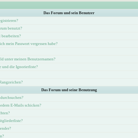
Das Forum und sein Benutzer
gistrieren?
rum benutzt?
l bearbeiten?
ich mein Passwort vergessen habe?
ld unter meinen Benutzernamen?
e und die Ignorierliste?
 Rangzeichen?
Das Forum und seine Benutzung
 durchsuchen?
iedern E-Mails schicken?
chten?
tgliederliste?
lender?
en?