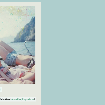
Hallo Gast [
Anmelden
|
Registrieren
]