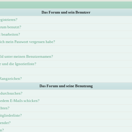
Das Forum und sein Benutzer
gistrieren?
rum benutzt?
l bearbeiten?
ich mein Passwort vergessen habe?
ld unter meinen Benutzernamen?
e und die Ignorierliste?
 Rangzeichen?
Das Forum und seine Benutzung
 durchsuchen?
iedern E-Mails schicken?
chten?
tgliederliste?
lender?
en?