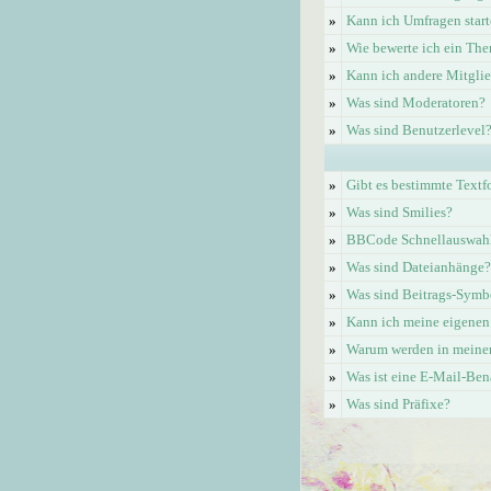
»
Kann ich Umfragen start
»
Wie bewerte ich ein Th
»
Kann ich andere Mitgli
»
Was sind Moderatoren?
»
Was sind Benutzerlevel
»
Gibt es bestimmte Textf
»
Was sind Smilies?
»
BBCode Schnellauswahl 
»
Was sind Dateianhänge?
»
Was sind Beitrags-Symb
»
Kann ich meine eigenen
»
Warum werden in meinem
»
Was ist eine E-Mail-Be
»
Was sind Präfixe?