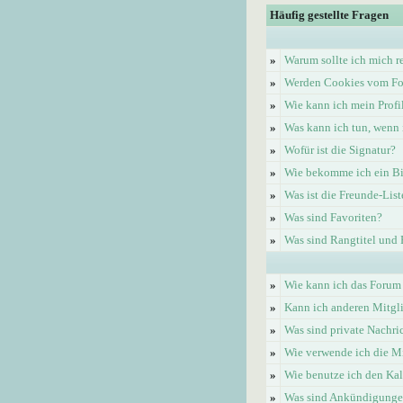
Häufig gestellte Fragen
»
Warum sollte ich mich re
»
Werden Cookies vom Fo
»
Wie kann ich mein Profi
»
Was kann ich tun, wenn 
»
Wofür ist die Signatur?
»
Wie bekomme ich ein Bi
»
Was ist die Freunde-List
»
Was sind Favoriten?
»
Was sind Rangtitel und
»
Wie kann ich das Forum
»
Kann ich anderen Mitgl
»
Was sind private Nachri
»
Wie verwende ich die Mi
»
Wie benutze ich den Ka
»
Was sind Ankündigung