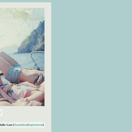
Hallo Gast [
Anmelden
|
Registrieren
]