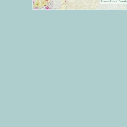
Forensoftware:
Burni