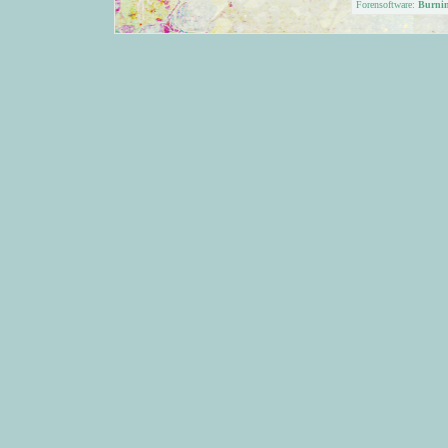
Forensoftware:
Burni