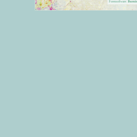
Forensoftware:
Burni