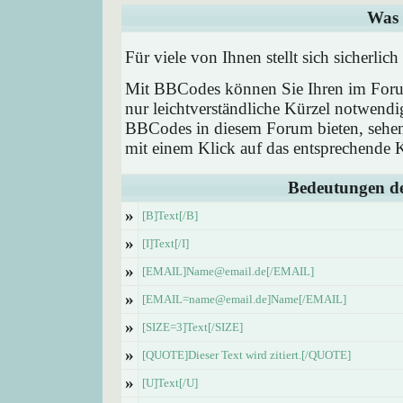
Was 
Für viele von Ihnen stellt sich sicherl
Mit BBCodes können Sie Ihren im Forum
nur leichtverständliche Kürzel notwendi
BBCodes in diesem Forum bieten, sehen 
mit einem Klick auf das entsprechende K
Bedeutungen d
»
[B]Text[/B]
»
[I]Text[/I]
»
[EMAIL]Name@email.de[/EMAIL]
»
[EMAIL=name@email.de]Name[/EMAIL]
»
[SIZE=3]Text[/SIZE]
»
[QUOTE]Dieser Text wird zitiert.[/QUOTE]
»
[U]Text[/U]