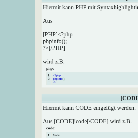
Hiermit kann PHP mit Syntaxhighlighti
Aus
[PHP]<?php
phpinfo();
?>[/PHP]
wird z.B.
php:
1:
<?php
2:
phpinfo
();
3:
?>
[CODE
Hiermit kann CODE eingefügt werden.
Aus [CODE]!code[/CODE] wird z.B.
code:
1:
!code