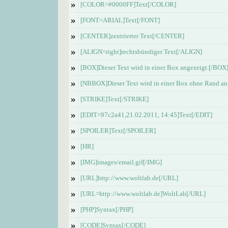
»
[COLOR=#0000FF]Text[/COLOR]
»
[FONT=ARIAL]Text[/FONT]
»
[CENTER]zentrierter Text[/CENTER]
»
[ALIGN=right]rechtsbündiger Text[/ALIGN]
»
[BOX]Dieser Text wird in einer Box angezeigt.[/BOX
»
[NBBOX]Dieser Text wird in einer Box ohne Rand a
»
[STRIKE]Text[/STRIKE]
»
[EDIT=97c2a41,21.02.2011, 14:45]Text[/EDIT]
»
[SPOILER]Text[/SPOILER]
»
[HR]
»
[IMG]images/email.gif[/IMG]
»
[URL]http://www.woltlab.de[/URL]
»
[URL=http://www.woltlab.de]WoltLab[/URL]
»
[PHP]Syntax[/PHP]
»
[CODE]Syntax[/CODE]