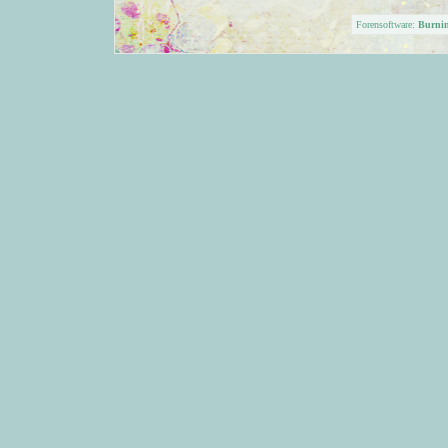
Forensoftware:
Burni