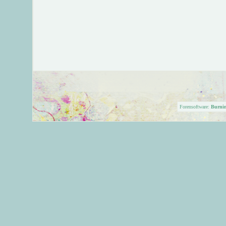
Forensoftware:
Burni