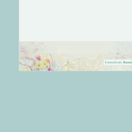
Forensoftware:
Burni