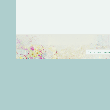
Forensoftware:
Burni