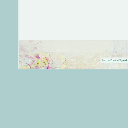
Forensoftware:
Burni