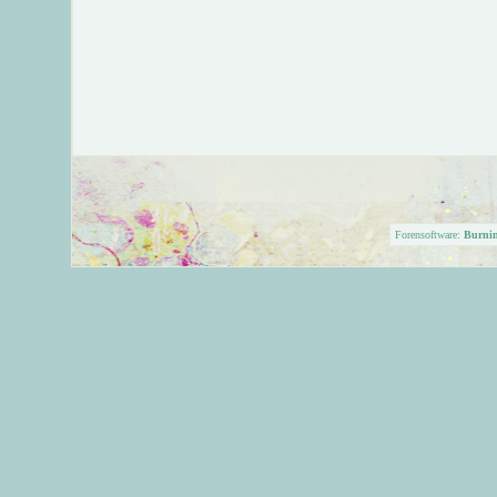
Forensoftware:
Burni