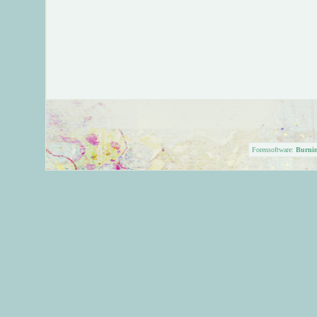
Forensoftware:
Burni