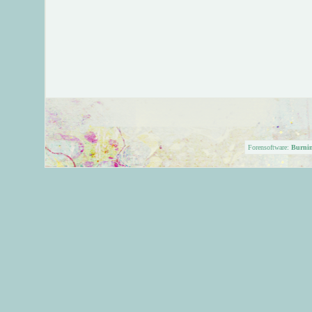
Forensoftware:
Burni