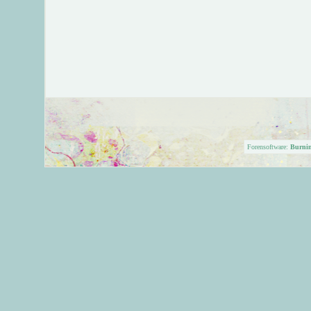
Forensoftware:
Burni