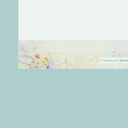
Forensoftware:
Burni