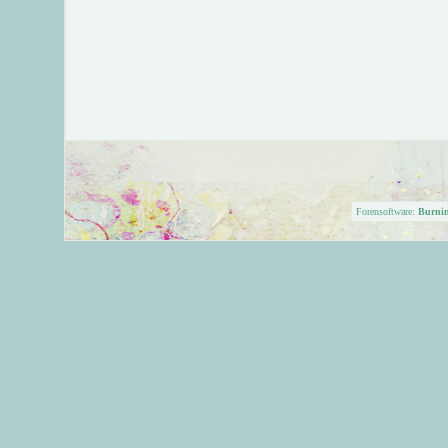
Forensoftware:
Burni