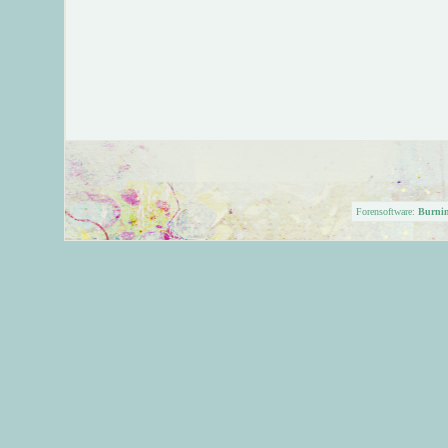
Forensoftware:
Burni