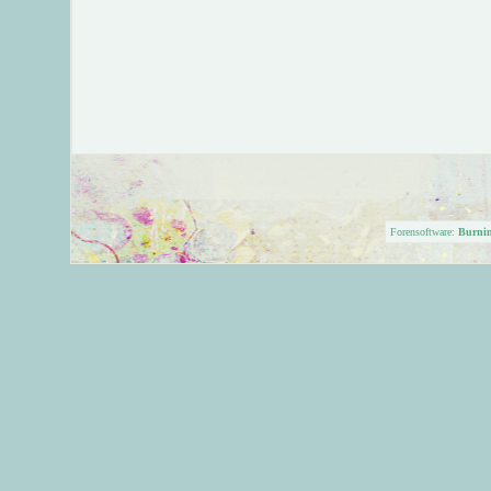
Forensoftware:
Burni