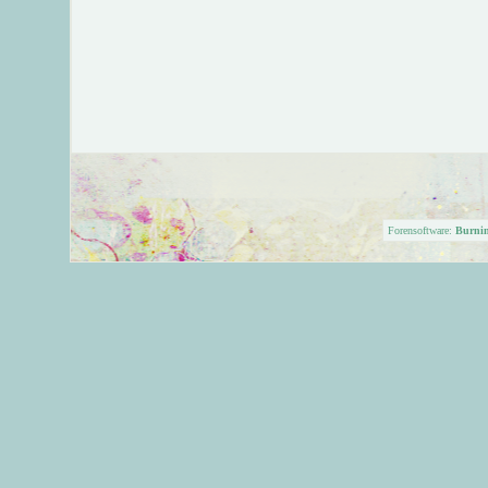
Forensoftware:
Burni