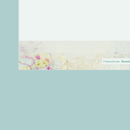
Forensoftware:
Burni