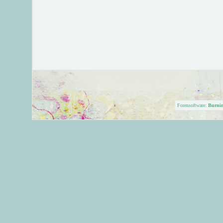
Forensoftware:
Burni