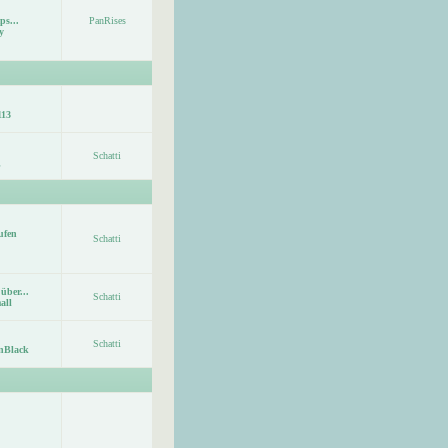
ps...
PanRises
y
113
Schatti
ufen
Schatti
über...
Schatti
all
Schatti
nBlack