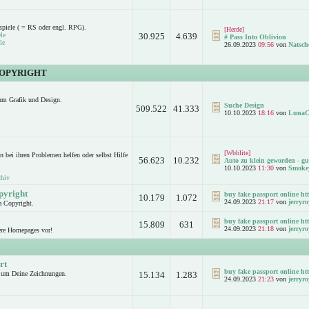
spiele ( = RS oder engl. RPG).
[Herde]
le
30.925
4.639
# Pass Into Oblivion
le
26.09.2023
09:56
von
Natsch
COPYRIGHT
um Grafik und Design.
Suche Design
509.522
41.333
10.10.2023
18:16
von
LunaC
[Wbblite]
n bei ihren Problemen helfen oder selbst Hilfe
56.623
10.232
Auto zu klein geworden - gut
10.10.2023
11:30
von
Smoke
chiv
pyright
buy fake passport online htt
10.179
1.072
24.09.2023
21:17
von
jerryro
a Copyright.
buy fake passport online htt
15.809
631
24.09.2023
21:18
von
jerryro
ere Homepages vor!
rt
buy fake passport online htt
d um Deine Zeichnungen.
15.134
1.283
24.09.2023
21:23
von
jerryro