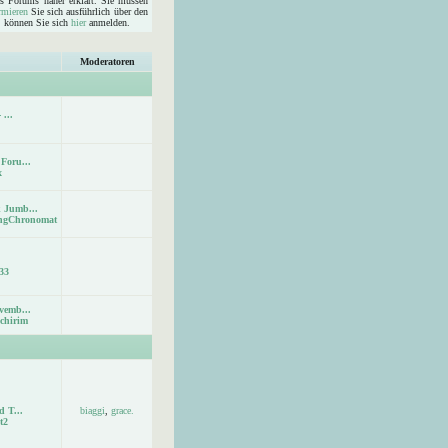
s Forums näher erklärt. Sie müssen
rmieren
Sie sich ausführlich über den
d, können Sie sich
hier
anmelden.
Moderatoren
 ...
Foru...
x
 Jumb...
ingChronomat
33
vemb...
chirim
d T...
biaggi
,
grace.
t2