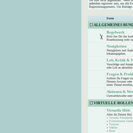
Sie sind nicht angemeldet. Wenn die
außerdem registriert sein, um alle 
Registrierungsprozess. Um Beiträge z
Foren
ALLGEMEINES RUN
Regelwerk
Bitte lies Dir das ko
Boardnutzung steht n
Neuigkeiten
Neuigkeiten und Ände
bekanntgegeben.
Lob, Kritik & 
Vorschläge und Anreg
oder Lob an aktuellen 
Fragen & Prob
Solltest Du Fragen z
Deinem Account oder d
einen Thread erstellen
Aktionen & We
Userwettbewerbe oder 
VIRTUELLE ROLLEN
Virtuelle Höfe
Alles für Deinen Hof.
»
Virtuelle Pferdehöfe
»
Eventzentrum Garde
»
Turniere
»
Wahlen
»
Biete