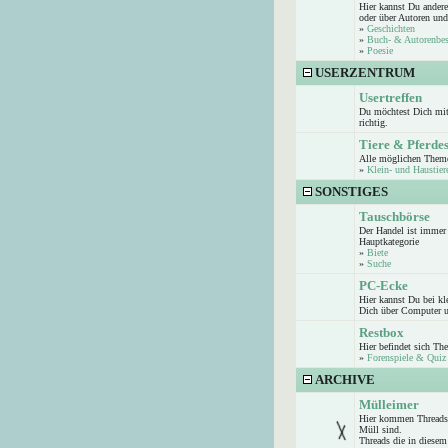
Hier kannst Du andere
oder über Autoren und
»
Geschichten
»
Buch- & Autorenbe
»
Poesie
USERZENTRUM
Usertreffen
Du möchtest Dich mit 
richtig.
Tiere & Pferde
Alle möglichen Theme
»
Klein- und Haustier
SONSTIGES
Tauschbörse
Der Handel ist immer 
Hauptkategorie
»
Biete
»
Suche
PC-Ecke
Hier kannst Du bei k
Dich über Computer u
Restbox
Hier befindet sich Th
»
Forenspiele & Quiz
ARCHIVE
Mülleimer
Hier kommen Threads 
Müll sind.
Threads die in diesem