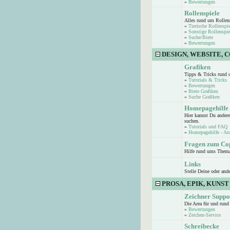
»
Bewertungen
Rollenspiele
Alles rund um Rollen
»
Tierische Rollenspie
»
Sonstige Rollenspie
»
Suche/Biete
»
Bewertungen
DESIGN, WEBSITE, 
Grafiken
Tipps & Tricks rund 
»
Tutorials & Tricks
»
Bewertungen
»
Biete Grafiken
»
Suche Grafiken
Homepagehilfe
Hier kannst Du andere
suchen.
»
Tutorials und FAQ
»
Homepagehilfe - Ar
Fragen zum Co
Hilfe rund ums Them
Links
Stelle Deine oder and
PROSA, EPIK, KUNST
Zeichner Suppo
Die Area für und run
»
Bewertungen
»
Zeichen-Service
Schreibecke