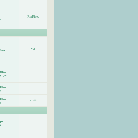
PanRises
o
Yvi
hee
er...
yEyes
ps...
y
ps...
Schatti
y
ps...
y