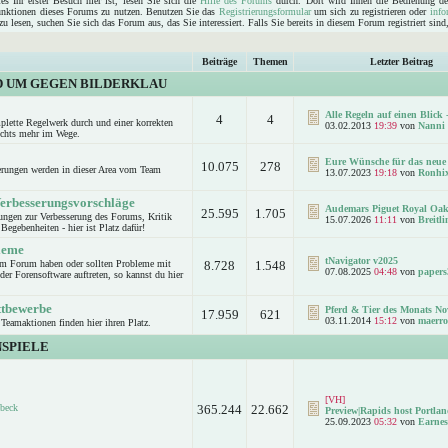
s Ihr erster Besuch hier ist, lesen Sie sich die
Hilfe des Forums
durch. Dort wird Ihnen die Bedienung de
Funktionen dieses Forums zu nutzen. Benutzen Sie das
Registrierungsformular
um sich zu registrieren oder
info
u lesen, suchen Sie sich das Forum aus, das Sie interessiert. Falls Sie bereits in diesem Forum registriert sin
Beiträge
Themen
Letzter Beitrag
D UM GEGEN BILDERKLAU
Alle Regeln auf einen Blick -
4
4
mplette Regelwerk durch und einer korrekten
03.02.2013
19:39
von
Nanni
ichts mehr im Wege.
Eure Wünsche für das neue 
10.075
278
rungen werden in dieser Area vom Team
13.07.2023
19:18
von
Ronhi
Verbesserungsvorschläge
Audemars Piguet Royal Oak
25.595
1.705
ungen zur Verbesserung des Forums, Kritik
15.07.2026
11:11
von
Breitl
Begebenheiten - hier ist Platz dafür!
leme
tNavigator v2025
um Forum haben oder sollten Probleme mit
8.728
1.548
07.08.2025
04:48
von
papers
er Forensoftware auftreten, so kannst du hier
.
ttbewerbe
Pferd & Tier des Monats No
17.959
621
03.11.2014
15:12
von
maerro
Teamaktionen finden hier ihren Platz.
SPIELE
[VH]
beck
365.244
22.662
Preview|Rapids host Portlan
25.09.2023
05:32
von
Earnes