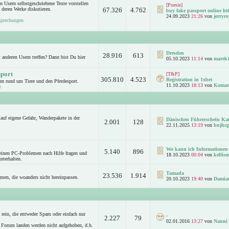
n Usern selbstgeschriebene Texte vorstellen
[Poesie]
 deren Werke diskutieren.
67.326
4.762
buy fake passport online htt
24.09.2023
21:26
von
jerryro
sprechungen
Dresden
28.916
613
anderen Usern treffen? Dann bist Du hier
05.10.2023
11:14
von
marek
sport
[T&P]
305.810
4.523
Registration in 1xbet
n rund um Tiere und den Pferdesport.
11.10.2023
18:13
von
Komar
e
auf eigene Gefahr, Wanderpakete in der
Dänischen Führerschein Ka
2.001
128
22.11.2025
13:19
von
bnjhcg
Wo kann ich Informationen 
5.140
896
leinen PC-Problemen nach Hilfe fragen und
18.10.2023
00:04
von
kellism
nterhalten.
Tamada
23.536
1.914
emen, die woanders nicht hereinpassen.
20.10.2023
19:40
von
Damia
rein, die entweder Spam oder einfach nur
-
2.227
79
02.01.2016
13:27
von
Nanni
 Forum landen werden nicht aufgehoben, d.h.