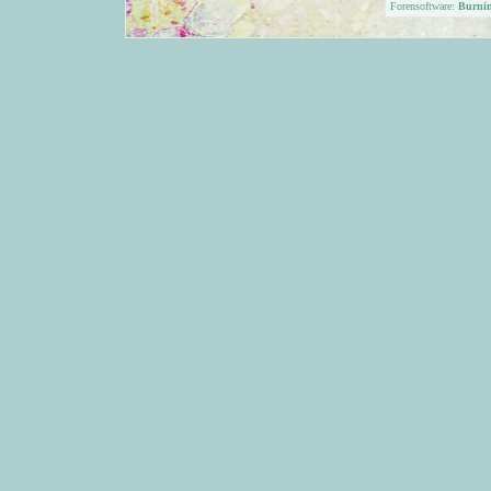
Forensoftware:
Burni