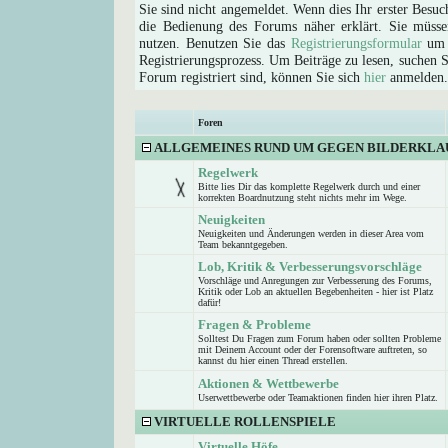
Sie sind nicht angemeldet. Wenn dies Ihr erster Besuch
die Bedienung des Forums näher erklärt. Sie müsse
nutzen. Benutzen Sie das
Registrierungsformular
um s
Registrierungsprozess. Um Beiträge zu lesen, suchen Sie
Forum registriert sind, können Sie sich
hier
anmelden.
Foren
ALLGEMEINES RUND UM GEGEN BILDERKLA
Regelwerk
Bitte lies Dir das komplette Regelwerk durch und einer
korrekten Boardnutzung steht nichts mehr im Wege.
Neuigkeiten
Neuigkeiten und Änderungen werden in dieser Area vom
Team bekanntgegeben.
Lob, Kritik & Verbesserungsvorschläge
Vorschläge und Anregungen zur Verbesserung des Forums,
Kritik oder Lob an aktuellen Begebenheiten - hier ist Platz
dafür!
Fragen & Probleme
Solltest Du Fragen zum Forum haben oder sollten Probleme
mit Deinem Account oder der Forensoftware auftreten, so
kannst du hier einen Thread erstellen.
Aktionen & Wettbewerbe
Userwettbewerbe oder Teamaktionen finden hier ihren Platz.
VIRTUELLE ROLLENSPIELE
Virtuelle Höfe