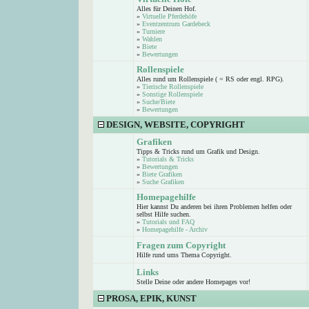
Alles für Deinen Hof.
»
Virtuelle Pferdehöfe
»
Eventzentrum Gardebeck
»
Turniere
»
Wahlen
»
Biete
»
Bewertungen
Rollenspiele
Alles rund um Rollenspiele ( = RS oder engl. RPG).
»
Tierische Rollenspiele
»
Sonstige Rollenspiele
»
Suche/Biete
»
Bewertungen
DESIGN, WEBSITE, COPYRIGHT
Grafiken
Tipps & Tricks rund um Grafik und Design.
»
Tutorials & Tricks
»
Bewertungen
»
Biete Grafiken
»
Suche Grafiken
Homepagehilfe
Hier kannst Du anderen bei ihren Problemen helfen oder
selbst Hilfe suchen.
»
Tutorials und FAQ
»
Homepagehilfe - Archiv
Fragen zum Copyright
Hilfe rund ums Thema Copyright.
Links
Stelle Deine oder andere Homepages vor!
PROSA, EPIK, KUNST