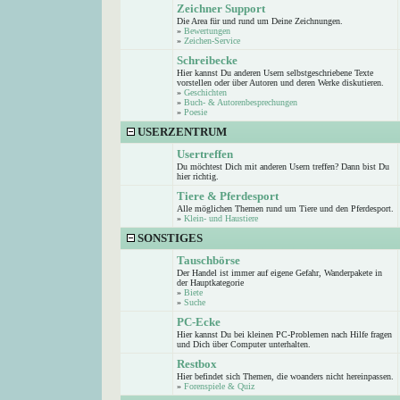
Zeichner Support
Die Area für und rund um Deine Zeichnungen.
»
Bewertungen
»
Zeichen-Service
Schreibecke
Hier kannst Du anderen Usern selbstgeschriebene Texte
vorstellen oder über Autoren und deren Werke diskutieren.
»
Geschichten
»
Buch- & Autorenbesprechungen
»
Poesie
USERZENTRUM
Usertreffen
Du möchtest Dich mit anderen Usern treffen? Dann bist Du
hier richtig.
Tiere & Pferdesport
Alle möglichen Themen rund um Tiere und den Pferdesport.
»
Klein- und Haustiere
SONSTIGES
Tauschbörse
Der Handel ist immer auf eigene Gefahr, Wanderpakete in
der Hauptkategorie
»
Biete
»
Suche
PC-Ecke
Hier kannst Du bei kleinen PC-Problemen nach Hilfe fragen
und Dich über Computer unterhalten.
Restbox
Hier befindet sich Themen, die woanders nicht hereinpassen.
»
Forenspiele & Quiz