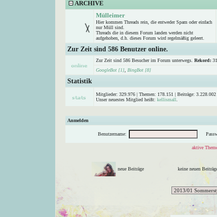
ARCHIVE
Mülleimer
Hier kommen Threads rein, die entweder Spam oder einfach
nur Müll sind.
Threads die in diesem Forum landen werden nicht
aufgehoben, d.h. dieses Forum wird regelmäßig geleert.
Zur Zeit sind 586 Benutzer online.
Zur Zeit sind 586 Besucher im Forum unterwegs.
Rekord:
31
GoogleBot [1]
,
BingBot [8]
Statistik
Mitglieder: 329.976 | Themen: 178.151 | Beiträge: 3.228.002 
Unser neuestes Mitglied heißt:
kellismall
.
Anmelden
Benutzername:
Passw
aktive Theme
neue Beiträge
keine neuen Beitr