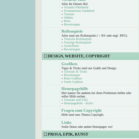
Alles für Deinen Hof.
»
Virtuelle Pferdehöfe
»
Eventzentrum Gardebeck
»
Turniere
»
Wahlen
»
Biete
»
Bewertungen
Rollenspiele
Alles rund um Rollenspiele ( = RS oder engl. RPG).
»
Tierische Rollenspiele
»
Sonstige Rollenspiele
»
Suche/Biete
»
Bewertungen
DESIGN, WEBSITE, COPYRIGHT
Grafiken
Tipps & Tricks rund um Grafik und Design.
»
Tutorials & Tricks
»
Bewertungen
»
Biete Grafiken
»
Suche Grafiken
Homepagehilfe
Hier kannst Du anderen bei ihren Problemen helfen oder
selbst Hilfe suchen.
»
Tutorials und FAQ
»
Homepagehilfe - Archiv
Fragen zum Copyright
Hilfe rund ums Thema Copyright.
Links
Stelle Deine oder andere Homepages vor!
PROSA, EPIK, KUNST