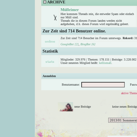
ARCHIVE
Mülleimer
Hier kommen Threads rein, die entweder Spam oder einfach
nur Müll sind.
Threads die in diesem Forum landen werden nicht
aufgehoben, d.h. dieses Forum wird regelmäßig geleert.
Zur Zeit sind 714 Benutzer online.
Zur Zeit sind 714 Besucher im Forum unterwegs.
Rekord:
31
GoogleBot [2]
,
BingBot [6]
Statistik
Mitglieder: 329.976 | Themen: 178.151 | Beiträge: 3.228.002 
Unser neuestes Mitglied heißt:
kellismall
.
Anmelden
Benutzername:
Passw
aktive Theme
neue Beiträge
keine neuen Beitr