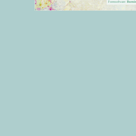
Forensoftware:
Burni