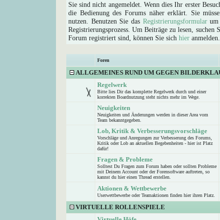
Sie sind nicht angemeldet. Wenn dies Ihr erster Besuch
die Bedienung des Forums näher erklärt. Sie müsse
nutzen. Benutzen Sie das
Registrierungsformular
um s
Registrierungsprozess. Um Beiträge zu lesen, suchen Sie
Forum registriert sind, können Sie sich
hier
anmelden.
Foren
ALLGEMEINES RUND UM GEGEN BILDERKLA
Regelwerk
Bitte lies Dir das komplette Regelwerk durch und einer
korrekten Boardnutzung steht nichts mehr im Wege.
Neuigkeiten
Neuigkeiten und Änderungen werden in dieser Area vom
Team bekanntgegeben.
Lob, Kritik & Verbesserungsvorschläge
Vorschläge und Anregungen zur Verbesserung des Forums,
Kritik oder Lob an aktuellen Begebenheiten - hier ist Platz
dafür!
Fragen & Probleme
Solltest Du Fragen zum Forum haben oder sollten Probleme
mit Deinem Account oder der Forensoftware auftreten, so
kannst du hier einen Thread erstellen.
Aktionen & Wettbewerbe
Userwettbewerbe oder Teamaktionen finden hier ihren Platz.
VIRTUELLE ROLLENSPIELE
Virtuelle Höfe