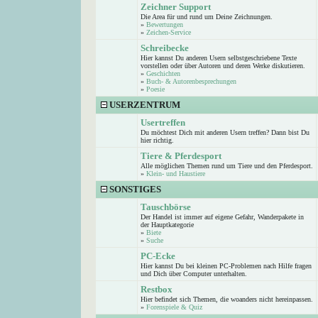
Zeichner Support
Die Area für und rund um Deine Zeichnungen.
»
Bewertungen
»
Zeichen-Service
Schreibecke
Hier kannst Du anderen Usern selbstgeschriebene Texte
vorstellen oder über Autoren und deren Werke diskutieren.
»
Geschichten
»
Buch- & Autorenbesprechungen
»
Poesie
USERZENTRUM
Usertreffen
Du möchtest Dich mit anderen Usern treffen? Dann bist Du
hier richtig.
Tiere & Pferdesport
Alle möglichen Themen rund um Tiere und den Pferdesport.
»
Klein- und Haustiere
SONSTIGES
Tauschbörse
Der Handel ist immer auf eigene Gefahr, Wanderpakete in
der Hauptkategorie
»
Biete
»
Suche
PC-Ecke
Hier kannst Du bei kleinen PC-Problemen nach Hilfe fragen
und Dich über Computer unterhalten.
Restbox
Hier befindet sich Themen, die woanders nicht hereinpassen.
»
Forenspiele & Quiz