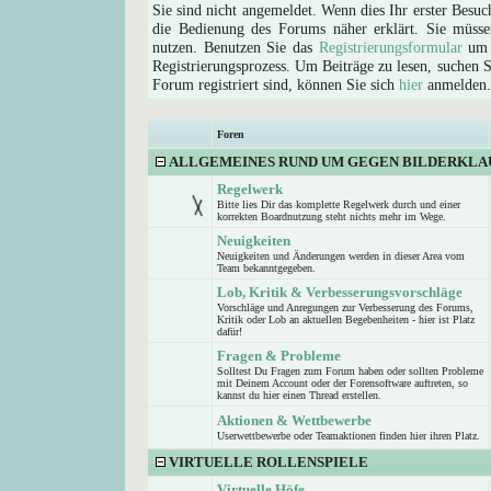
Sie sind nicht angemeldet. Wenn dies Ihr erster Besuch
die Bedienung des Forums näher erklärt. Sie müsse
nutzen. Benutzen Sie das
Registrierungsformular
um s
Registrierungsprozess. Um Beiträge zu lesen, suchen Sie
Forum registriert sind, können Sie sich
hier
anmelden.
Foren
ALLGEMEINES RUND UM GEGEN BILDERKLA
Regelwerk
Bitte lies Dir das komplette Regelwerk durch und einer
korrekten Boardnutzung steht nichts mehr im Wege.
Neuigkeiten
Neuigkeiten und Änderungen werden in dieser Area vom
Team bekanntgegeben.
Lob, Kritik & Verbesserungsvorschläge
Vorschläge und Anregungen zur Verbesserung des Forums,
Kritik oder Lob an aktuellen Begebenheiten - hier ist Platz
dafür!
Fragen & Probleme
Solltest Du Fragen zum Forum haben oder sollten Probleme
mit Deinem Account oder der Forensoftware auftreten, so
kannst du hier einen Thread erstellen.
Aktionen & Wettbewerbe
Userwettbewerbe oder Teamaktionen finden hier ihren Platz.
VIRTUELLE ROLLENSPIELE
Virtuelle Höfe