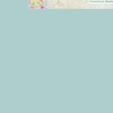
Forensoftware:
Burni