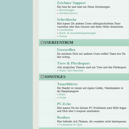
Zeichner Support
Die Area für und rund um Deine Zeichnungen.
»
Bewertungen
»
Zeichen-Service
Schreibecke
Hier kannst Du anderen Usern selbstgeschriebene Texte
vorstellen oder über Autoren und deren Werke diskutieren.
»
Geschichten
»
Buch- & Autorenbesprechungen
»
Poesie
USERZENTRUM
Usertreffen
Du möchtest Dich mit anderen Usern treffen? Dann bist Du
hier richtig.
Tiere & Pferdesport
Alle möglichen Themen rund um Tiere und den Pferdesport.
»
Klein- und Haustiere
SONSTIGES
Tauschbörse
Der Handel ist immer auf eigene Gefahr, Wanderpakete in
der Hauptkategorie
»
Biete
»
Suche
PC-Ecke
Hier kannst Du bei kleinen PC-Problemen nach Hilfe fragen
und Dich über Computer unterhalten.
Restbox
Hier befindet sich Themen, die woanders nicht hereinpassen.
»
Forenspiele & Quiz