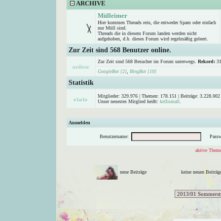
ARCHIVE
Mülleimer
Hier kommen Threads rein, die entweder Spam oder einfach
nur Müll sind.
Threads die in diesem Forum landen werden nicht
aufgehoben, d.h. dieses Forum wird regelmäßig geleert.
Zur Zeit sind 568 Benutzer online.
Zur Zeit sind 568 Besucher im Forum unterwegs.
Rekord:
31
GoogleBot [2]
,
BingBot [10]
Statistik
Mitglieder: 329.976 | Themen: 178.151 | Beiträge: 3.228.002 
Unser neuestes Mitglied heißt:
kellismall
.
Anmelden
Benutzername:
Passw
aktive Theme
neue Beiträge
keine neuen Beitr