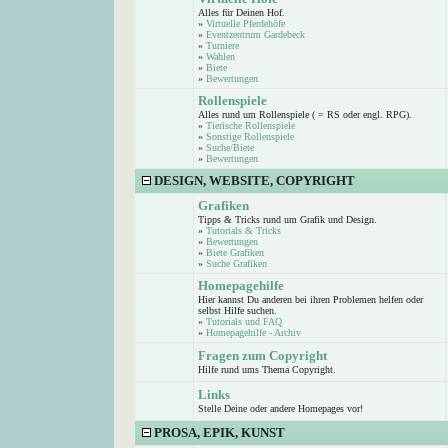
Alles für Deinen Hof.
»
Virtuelle Pferdehöfe
»
Eventzentrum Gardebeck
»
Turniere
»
Wahlen
»
Biete
»
Bewertungen
Rollenspiele
Alles rund um Rollenspiele ( = RS oder engl. RPG).
»
Tierische Rollenspiele
»
Sonstige Rollenspiele
»
Suche/Biete
»
Bewertungen
DESIGN, WEBSITE, COPYRIGHT
Grafiken
Tipps & Tricks rund um Grafik und Design.
»
Tutorials & Tricks
»
Bewertungen
»
Biete Grafiken
»
Suche Grafiken
Homepagehilfe
Hier kannst Du anderen bei ihren Problemen helfen oder
selbst Hilfe suchen.
»
Tutorials und FAQ
»
Homepagehilfe - Archiv
Fragen zum Copyright
Hilfe rund ums Thema Copyright.
Links
Stelle Deine oder andere Homepages vor!
PROSA, EPIK, KUNST