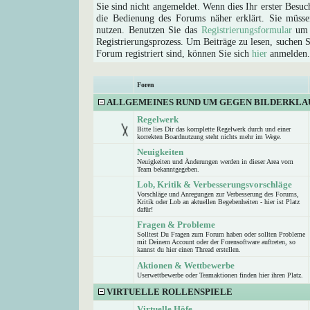
Sie sind nicht angemeldet. Wenn dies Ihr erster Besuch
die Bedienung des Forums näher erklärt. Sie müsse
nutzen. Benutzen Sie das
Registrierungsformular
um s
Registrierungsprozess. Um Beiträge zu lesen, suchen Sie
Forum registriert sind, können Sie sich
hier
anmelden.
Foren
ALLGEMEINES RUND UM GEGEN BILDERKLA
Regelwerk
Bitte lies Dir das komplette Regelwerk durch und einer
korrekten Boardnutzung steht nichts mehr im Wege.
Neuigkeiten
Neuigkeiten und Änderungen werden in dieser Area vom
Team bekanntgegeben.
Lob, Kritik & Verbesserungsvorschläge
Vorschläge und Anregungen zur Verbesserung des Forums,
Kritik oder Lob an aktuellen Begebenheiten - hier ist Platz
dafür!
Fragen & Probleme
Solltest Du Fragen zum Forum haben oder sollten Probleme
mit Deinem Account oder der Forensoftware auftreten, so
kannst du hier einen Thread erstellen.
Aktionen & Wettbewerbe
Userwettbewerbe oder Teamaktionen finden hier ihren Platz.
VIRTUELLE ROLLENSPIELE
Virtuelle Höfe