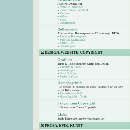
Alles für Deinen Hof.
»
Virtuelle Pferdehöfe
»
Eventzentrum Gardebeck
»
Turniere
»
Wahlen
»
Biete
»
Bewertungen
Rollenspiele
Alles rund um Rollenspiele ( = RS oder engl. RPG).
»
Tierische Rollenspiele
»
Sonstige Rollenspiele
»
Suche/Biete
»
Bewertungen
DESIGN, WEBSITE, COPYRIGHT
Grafiken
Tipps & Tricks rund um Grafik und Design.
»
Tutorials & Tricks
»
Bewertungen
»
Biete Grafiken
»
Suche Grafiken
Homepagehilfe
Hier kannst Du anderen bei ihren Problemen helfen oder
selbst Hilfe suchen.
»
Tutorials und FAQ
»
Homepagehilfe - Archiv
Fragen zum Copyright
Hilfe rund ums Thema Copyright.
Links
Stelle Deine oder andere Homepages vor!
PROSA, EPIK, KUNST