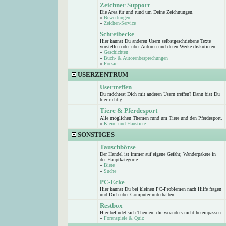
Zeichner Support
Die Area für und rund um Deine Zeichnungen.
»
Bewertungen
»
Zeichen-Service
Schreibecke
Hier kannst Du anderen Usern selbstgeschriebene Texte
vorstellen oder über Autoren und deren Werke diskutieren.
»
Geschichten
»
Buch- & Autorenbesprechungen
»
Poesie
USERZENTRUM
Usertreffen
Du möchtest Dich mit anderen Usern treffen? Dann bist Du
hier richtig.
Tiere & Pferdesport
Alle möglichen Themen rund um Tiere und den Pferdesport.
»
Klein- und Haustiere
SONSTIGES
Tauschbörse
Der Handel ist immer auf eigene Gefahr, Wanderpakete in
der Hauptkategorie
»
Biete
»
Suche
PC-Ecke
Hier kannst Du bei kleinen PC-Problemen nach Hilfe fragen
und Dich über Computer unterhalten.
Restbox
Hier befindet sich Themen, die woanders nicht hereinpassen.
»
Forenspiele & Quiz