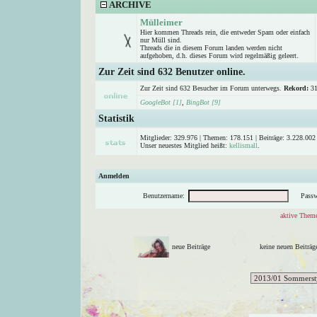
ARCHIVE
Mülleimer
Hier kommen Threads rein, die entweder Spam oder einfach
nur Müll sind.
Threads die in diesem Forum landen werden nicht
aufgehoben, d.h. dieses Forum wird regelmäßig geleert.
Zur Zeit sind 632 Benutzer online.
Zur Zeit sind 632 Besucher im Forum unterwegs.
Rekord:
31
GoogleBot [1]
,
BingBot [9]
Statistik
Mitglieder: 329.976 | Themen: 178.151 | Beiträge: 3.228.002 
Unser neuestes Mitglied heißt:
kellismall
.
Anmelden
Benutzername:
Passw
aktive Theme
neue Beiträge
keine neuen Beitr