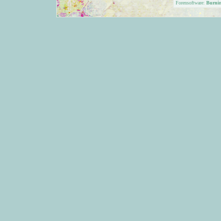
Forensoftware:
Burni