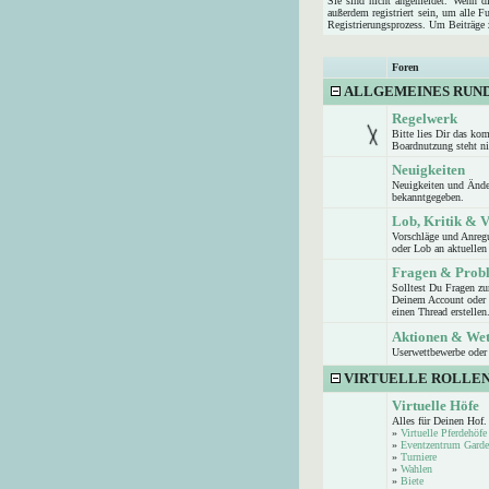
Sie sind nicht angemeldet. Wenn die
außerdem registriert sein, um alle 
Registrierungsprozess. Um Beiträge z
Foren
ALLGEMEINES RUN
Regelwerk
Bitte lies Dir das ko
Boardnutzung steht n
Neuigkeiten
Neuigkeiten und Ände
bekanntgegeben.
Lob, Kritik & 
Vorschläge und Anreg
oder Lob an aktuellen 
Fragen & Prob
Solltest Du Fragen z
Deinem Account oder d
einen Thread erstellen
Aktionen & We
Userwettbewerbe oder 
VIRTUELLE ROLLEN
Virtuelle Höfe
Alles für Deinen Hof.
»
Virtuelle Pferdehöfe
»
Eventzentrum Garde
»
Turniere
»
Wahlen
»
Biete