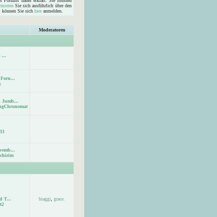
s Forums näher erklärt. Sie müssen
rmieren
Sie sich ausführlich über den
d, können Sie sich
hier
anmelden.
Moderatoren
 ...
Foru...
x
 Jumb...
ingChronomat
33
vemb...
chirim
d T...
biaggi
,
grace.
t2