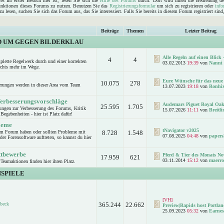
s Ihr erster Besuch hier ist, lesen Sie sich die
Hilfe des Forums
durch. Dort wird Ihnen die Bedienung de
Funktionen dieses Forums zu nutzen. Benutzen Sie das
Registrierungsformular
um sich zu registrieren oder
info
u lesen, suchen Sie sich das Forum aus, das Sie interessiert. Falls Sie bereits in diesem Forum registriert sin
Beiträge
Themen
Letzter Beitrag
D UM GEGEN BILDERKLAU
Alle Regeln auf einen Blick -
4
4
mplette Regelwerk durch und einer korrekten
03.02.2013
19:39
von
Nanni
ichts mehr im Wege.
Eure Wünsche für das neue 
10.075
278
rungen werden in dieser Area vom Team
13.07.2023
19:18
von
Ronhi
Verbesserungsvorschläge
Audemars Piguet Royal Oak
25.595
1.705
ungen zur Verbesserung des Forums, Kritik
15.07.2026
11:11
von
Breitl
Begebenheiten - hier ist Platz dafür!
leme
tNavigator v2025
um Forum haben oder sollten Probleme mit
8.728
1.548
07.08.2025
04:48
von
papers
er Forensoftware auftreten, so kannst du hier
.
ttbewerbe
Pferd & Tier des Monats No
17.959
621
03.11.2014
15:12
von
maerro
Teamaktionen finden hier ihren Platz.
SPIELE
[VH]
beck
365.244
22.662
Preview|Rapids host Portlan
25.09.2023
05:32
von
Earnes