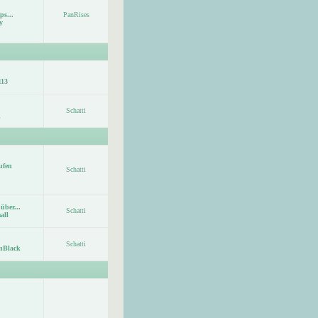
ps...
PanRises
y
113
Schatti
ufen
Schatti
über...
Schatti
all
Schatti
nBlack