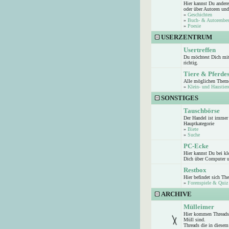
Hier kannst Du andere
oder über Autoren und
»
Geschichten
»
Buch- & Autorenbe
»
Poesie
USERZENTRUM
Usertreffen
Du möchtest Dich mit 
richtig.
Tiere & Pferde
Alle möglichen Theme
»
Klein- und Haustier
SONSTIGES
Tauschbörse
Der Handel ist immer 
Hauptkategorie
»
Biete
»
Suche
PC-Ecke
Hier kannst Du bei k
Dich über Computer u
Restbox
Hier befindet sich Th
»
Forenspiele & Quiz
ARCHIVE
Mülleimer
Hier kommen Threads 
Müll sind.
Threads die in diesem