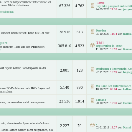
n Usern selbstgeschriebene Texte vorstellen
[Poesie]
 deren Werke diskutieren.
67.326
4.762
buy fake passport online htt
24.09.2023
21:26
von
jerryro
sprechungen
Dresden
28.916
613
anderen Usern treffen? Dann bist Du hier
05.10.2023
11:14
von
marek
sport
[T&P]
305.810
4.523
Registration in 1xbet
n rund um Tiere und den Pferdesport.
11.10.2023
18:13
von
Komar
e
auf eigene Gefahr, Wanderpakete in der
Dänischen Führerschein Ka
2.001
128
22.11.2025
13:19
von
bnjhcg
Wo kann ich Informationen 
5.140
896
leinen PC-Problemen nach Hilfe fragen und
18.10.2023
00:04
von
kellism
nterhalten.
Tamada
23.536
1.914
emen, die woanders nicht hereinpassen.
20.10.2023
19:40
von
Damia
rein, die entweder Spam oder einfach nur
-
2.227
79
02.01.2016
13:27
von
Nanni
 Forum landen werden nicht aufgehoben, d.h.