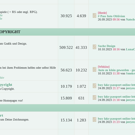
spiele ( = RS oder engl. RPG).
[Herde]
le
30.925
4.639
# Pass Into Oblivion
le
26.09.2023
09:56
von
Natsch
COPYRIGHT
um Grafik und Design.
Suche Design
509.522
41.333
10.10.2023
18:16
von
LunaC
[Wbblite]
n bei ihren Problemen helfen oder selbst Hilfe
56.623
10.232
Auto zu klein geworden - gut
10.10.2023
11:30
von
Smoke
chiv
pyright
buy fake passport online htt
10.179
1.072
24.09.2023
21:17
von
jerryro
a Copyright.
buy fake passport online htt
15.809
631
24.09.2023
21:18
von
jerryro
ere Homepages vor!
rt
buy fake passport online htt
d um Deine Zeichnungen.
15.134
1.283
24.09.2023
21:23
von
jerryro