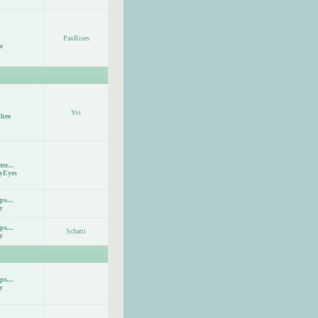
PanRises
o
Yvi
hee
er...
yEyes
ps...
y
ps...
Schatti
y
ps...
y