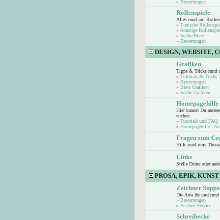
»
Bewertungen
Rollenspiele
Alles rund um Rollen
»
Tierische Rollenspie
»
Sonstige Rollenspie
»
Suche/Biete
»
Bewertungen
DESIGN, WEBSITE, 
Grafiken
Tipps & Tricks rund 
»
Tutorials & Tricks
»
Bewertungen
»
Biete Grafiken
»
Suche Grafiken
Homepagehilfe
Hier kannst Du andere
suchen.
»
Tutorials und FAQ
»
Homepagehilfe - Ar
Fragen zum Co
Hilfe rund ums Them
Links
Stelle Deine oder and
PROSA, EPIK, KUNST
Zeichner Suppo
Die Area für und run
»
Bewertungen
»
Zeichen-Service
Schreibecke