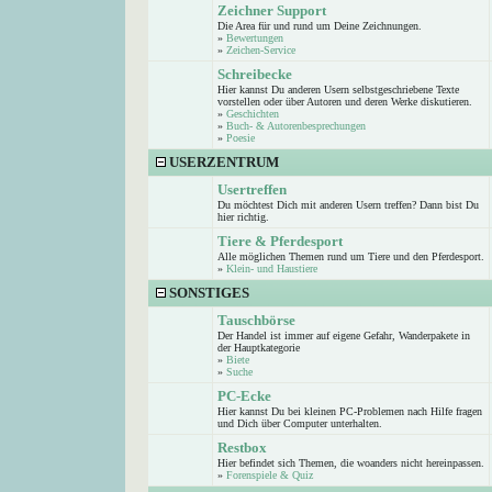
Zeichner Support
Die Area für und rund um Deine Zeichnungen.
»
Bewertungen
»
Zeichen-Service
Schreibecke
Hier kannst Du anderen Usern selbstgeschriebene Texte
vorstellen oder über Autoren und deren Werke diskutieren.
»
Geschichten
»
Buch- & Autorenbesprechungen
»
Poesie
USERZENTRUM
Usertreffen
Du möchtest Dich mit anderen Usern treffen? Dann bist Du
hier richtig.
Tiere & Pferdesport
Alle möglichen Themen rund um Tiere und den Pferdesport.
»
Klein- und Haustiere
SONSTIGES
Tauschbörse
Der Handel ist immer auf eigene Gefahr, Wanderpakete in
der Hauptkategorie
»
Biete
»
Suche
PC-Ecke
Hier kannst Du bei kleinen PC-Problemen nach Hilfe fragen
und Dich über Computer unterhalten.
Restbox
Hier befindet sich Themen, die woanders nicht hereinpassen.
»
Forenspiele & Quiz