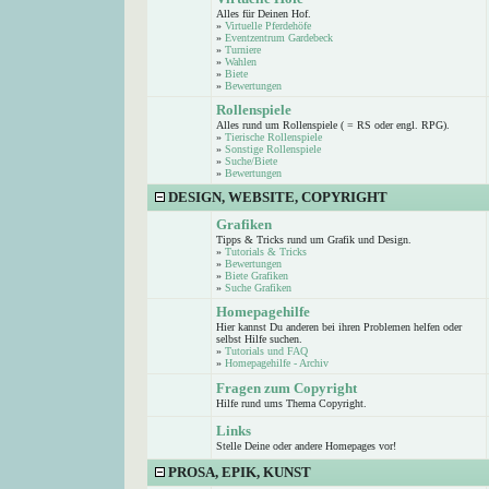
Alles für Deinen Hof.
»
Virtuelle Pferdehöfe
»
Eventzentrum Gardebeck
»
Turniere
»
Wahlen
»
Biete
»
Bewertungen
Rollenspiele
Alles rund um Rollenspiele ( = RS oder engl. RPG).
»
Tierische Rollenspiele
»
Sonstige Rollenspiele
»
Suche/Biete
»
Bewertungen
DESIGN, WEBSITE, COPYRIGHT
Grafiken
Tipps & Tricks rund um Grafik und Design.
»
Tutorials & Tricks
»
Bewertungen
»
Biete Grafiken
»
Suche Grafiken
Homepagehilfe
Hier kannst Du anderen bei ihren Problemen helfen oder
selbst Hilfe suchen.
»
Tutorials und FAQ
»
Homepagehilfe - Archiv
Fragen zum Copyright
Hilfe rund ums Thema Copyright.
Links
Stelle Deine oder andere Homepages vor!
PROSA, EPIK, KUNST