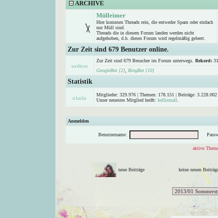
ARCHIVE
Mülleimer
Hier kommen Threads rein, die entweder Spam oder einfach
nur Müll sind.
Threads die in diesem Forum landen werden nicht
aufgehoben, d.h. dieses Forum wird regelmäßig geleert.
Zur Zeit sind 679 Benutzer online.
Zur Zeit sind 679 Besucher im Forum unterwegs.
Rekord:
31
GoogleBot [2]
,
BingBot [10]
Statistik
Mitglieder: 329.976 | Themen: 178.151 | Beiträge: 3.228.002 
Unser neuestes Mitglied heißt:
kellismall
.
Anmelden
Benutzername:
Passw
aktive Theme
neue Beiträge
keine neuen Beitr