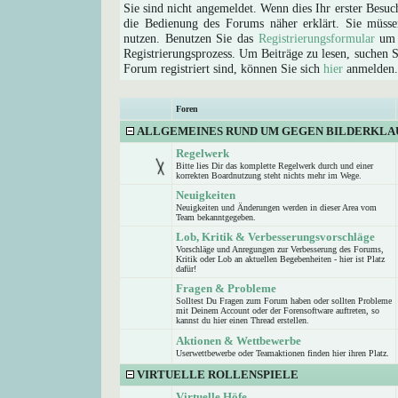
Sie sind nicht angemeldet. Wenn dies Ihr erster Besuch
die Bedienung des Forums näher erklärt. Sie müsse
nutzen. Benutzen Sie das
Registrierungsformular
um s
Registrierungsprozess. Um Beiträge zu lesen, suchen Sie
Forum registriert sind, können Sie sich
hier
anmelden.
Foren
ALLGEMEINES RUND UM GEGEN BILDERKLA
Regelwerk
Bitte lies Dir das komplette Regelwerk durch und einer
korrekten Boardnutzung steht nichts mehr im Wege.
Neuigkeiten
Neuigkeiten und Änderungen werden in dieser Area vom
Team bekanntgegeben.
Lob, Kritik & Verbesserungsvorschläge
Vorschläge und Anregungen zur Verbesserung des Forums,
Kritik oder Lob an aktuellen Begebenheiten - hier ist Platz
dafür!
Fragen & Probleme
Solltest Du Fragen zum Forum haben oder sollten Probleme
mit Deinem Account oder der Forensoftware auftreten, so
kannst du hier einen Thread erstellen.
Aktionen & Wettbewerbe
Userwettbewerbe oder Teamaktionen finden hier ihren Platz.
VIRTUELLE ROLLENSPIELE
Virtuelle Höfe