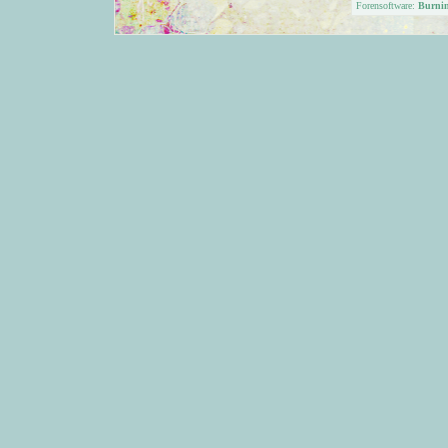
Forensoftware:
Burni