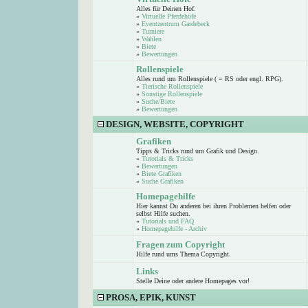
Alles für Deinen Hof.
»
Virtuelle Pferdehöfe
»
Eventzentrum Gardebeck
»
Turniere
»
Wahlen
»
Biete
»
Bewertungen
Rollenspiele
Alles rund um Rollenspiele ( = RS oder engl. RPG).
»
Tierische Rollenspiele
»
Sonstige Rollenspiele
»
Suche/Biete
»
Bewertungen
DESIGN, WEBSITE, COPYRIGHT
Grafiken
Tipps & Tricks rund um Grafik und Design.
»
Tutorials & Tricks
»
Bewertungen
»
Biete Grafiken
»
Suche Grafiken
Homepagehilfe
Hier kannst Du anderen bei ihren Problemen helfen oder
selbst Hilfe suchen.
»
Tutorials und FAQ
»
Homepagehilfe - Archiv
Fragen zum Copyright
Hilfe rund ums Thema Copyright.
Links
Stelle Deine oder andere Homepages vor!
PROSA, EPIK, KUNST