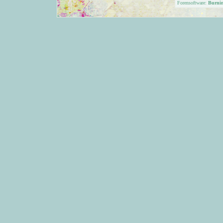
Forensoftware:
Burni