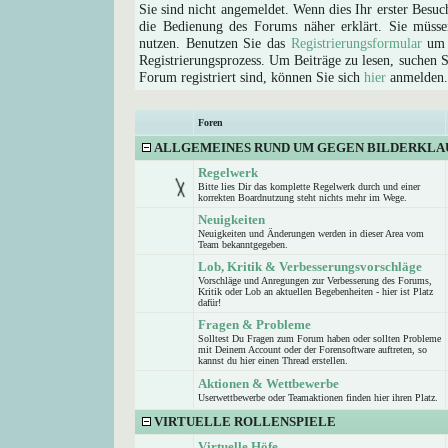
Sie sind nicht angemeldet. Wenn dies Ihr erster Besuch
die Bedienung des Forums näher erklärt. Sie müsse
nutzen. Benutzen Sie das
Registrierungsformular
um s
Registrierungsprozess. Um Beiträge zu lesen, suchen Sie
Forum registriert sind, können Sie sich
hier
anmelden.
Foren
ALLGEMEINES RUND UM GEGEN BILDERKLA
Regelwerk
Bitte lies Dir das komplette Regelwerk durch und einer
korrekten Boardnutzung steht nichts mehr im Wege.
Neuigkeiten
Neuigkeiten und Änderungen werden in dieser Area vom
Team bekanntgegeben.
Lob, Kritik & Verbesserungsvorschläge
Vorschläge und Anregungen zur Verbesserung des Forums,
Kritik oder Lob an aktuellen Begebenheiten - hier ist Platz
dafür!
Fragen & Probleme
Solltest Du Fragen zum Forum haben oder sollten Probleme
mit Deinem Account oder der Forensoftware auftreten, so
kannst du hier einen Thread erstellen.
Aktionen & Wettbewerbe
Userwettbewerbe oder Teamaktionen finden hier ihren Platz.
VIRTUELLE ROLLENSPIELE
Virtuelle Höfe