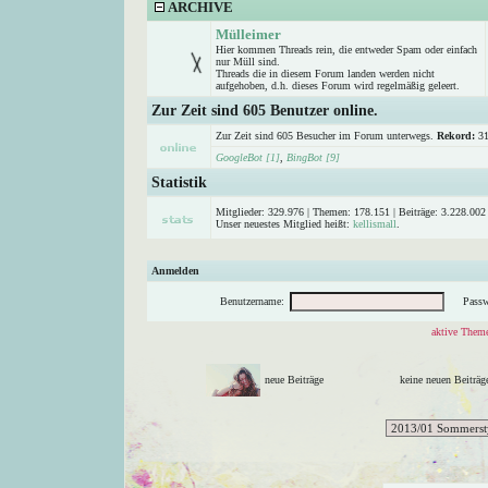
ARCHIVE
Mülleimer
Hier kommen Threads rein, die entweder Spam oder einfach
nur Müll sind.
Threads die in diesem Forum landen werden nicht
aufgehoben, d.h. dieses Forum wird regelmäßig geleert.
Zur Zeit sind 605 Benutzer online.
Zur Zeit sind 605 Besucher im Forum unterwegs.
Rekord:
31
GoogleBot [1]
,
BingBot [9]
Statistik
Mitglieder: 329.976 | Themen: 178.151 | Beiträge: 3.228.002 
Unser neuestes Mitglied heißt:
kellismall
.
Anmelden
Benutzername:
Passw
aktive Theme
neue Beiträge
keine neuen Beitr