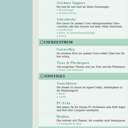
Zeichner Support
Die Area für und rund um Deine Zeichnungen.
»
Bewertungen
»
Zeichen-Service
Schreibecke
Hier kannst Du anderen Usern selbstgeschriebene Texte
vorstellen oder über Autoren und deren Werke diskutieren.
»
Geschichten
»
Buch- & Autorenbesprechungen
»
Poesie
USERZENTRUM
Usertreffen
Du möchtest Dich mit anderen Usern treffen? Dann bist Du
hier richtig.
Tiere & Pferdesport
Alle möglichen Themen rund um Tiere und den Pferdesport.
»
Klein- und Haustiere
SONSTIGES
Tauschbörse
Der Handel ist immer auf eigene Gefahr, Wanderpakete in
der Hauptkategorie
»
Biete
»
Suche
PC-Ecke
Hier kannst Du bei kleinen PC-Problemen nach Hilfe fragen
und Dich über Computer unterhalten.
Restbox
Hier befindet sich Themen, die woanders nicht hereinpassen.
»
Forenspiele & Quiz