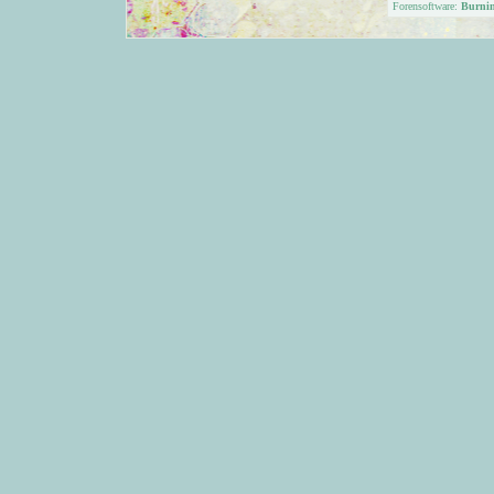
Forensoftware:
Burni