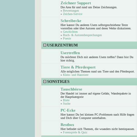
Zeichner Support
Die Area für und rund um Deine Zeichnungen.
»
Bewertungen
»
Zeichen-Service
Schreibecke
Hier kannst Du anderen Usern selbstgeschriebene Texte
vorstellen oder über Autoren und deren Werke diskutieren.
»
Geschichten
»
Buch- & Autorenbesprechungen
»
Poesie
USERZENTRUM
Usertreffen
Du möchtest Dich mit anderen Usern treffen? Dann bist Du
hier richtig.
Tiere & Pferdesport
Alle möglichen Themen rund um Tiere und den Pferdesport.
»
Klein- und Haustiere
SONSTIGES
Tauschbörse
Der Handel ist immer auf eigene Gefahr, Wanderpakete in
der Hauptkategorie
»
Biete
»
Suche
PC-Ecke
Hier kannst Du bei kleinen PC-Problemen nach Hilfe fragen
und Dich über Computer unterhalten.
Restbox
Hier befindet sich Themen, die woanders nicht hereinpassen.
»
Forenspiele & Quiz