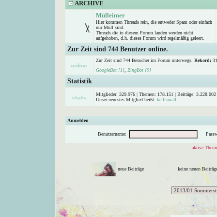
ARCHIVE
Mülleimer
Hier kommen Threads rein, die entweder Spam oder einfach
nur Müll sind.
Threads die in diesem Forum landen werden nicht
aufgehoben, d.h. dieses Forum wird regelmäßig geleert.
Zur Zeit sind 744 Benutzer online.
Zur Zeit sind 744 Besucher im Forum unterwegs.
Rekord:
31
GoogleBot [1]
,
BingBot [9]
Statistik
Mitglieder: 329.976 | Themen: 178.151 | Beiträge: 3.228.002 
Unser neuestes Mitglied heißt:
kellismall
.
Anmelden
Benutzername:
Passw
aktive Theme
neue Beiträge
keine neuen Beitr