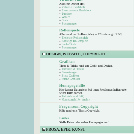
Alles für Deinen Hof.
»
Virtuelle Pferdehöfe
»
Eventzentrum Gardebeck
»
Turniere
»
Wahlen
»
Biete
»
Bewertungen
Rollenspiele
Alles rund um Rollenspiele ( = RS oder engl. RPG).
»
Tierische Rollenspiele
»
Sonstige Rollenspiele
»
Suche/Biete
»
Bewertungen
DESIGN, WEBSITE, COPYRIGHT
Grafiken
Tipps & Tricks rund um Grafik und Design.
»
Tutorials & Tricks
»
Bewertungen
»
Biete Grafiken
»
Suche Grafiken
Homepagehilfe
Hier kannst Du anderen bei ihren Problemen helfen oder
selbst Hilfe suchen.
»
Tutorials und FAQ
»
Homepagehilfe - Archiv
Fragen zum Copyright
Hilfe rund ums Thema Copyright.
Links
Stelle Deine oder andere Homepages vor!
PROSA, EPIK, KUNST