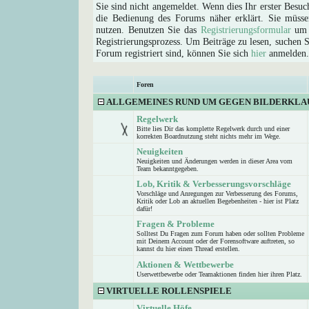
Sie sind nicht angemeldet. Wenn dies Ihr erster Besuch
die Bedienung des Forums näher erklärt. Sie müsse
nutzen. Benutzen Sie das
Registrierungsformular
um s
Registrierungsprozess. Um Beiträge zu lesen, suchen Sie
Forum registriert sind, können Sie sich
hier
anmelden.
Foren
ALLGEMEINES RUND UM GEGEN BILDERKLA
Regelwerk
Bitte lies Dir das komplette Regelwerk durch und einer
korrekten Boardnutzung steht nichts mehr im Wege.
Neuigkeiten
Neuigkeiten und Änderungen werden in dieser Area vom
Team bekanntgegeben.
Lob, Kritik & Verbesserungsvorschläge
Vorschläge und Anregungen zur Verbesserung des Forums,
Kritik oder Lob an aktuellen Begebenheiten - hier ist Platz
dafür!
Fragen & Probleme
Solltest Du Fragen zum Forum haben oder sollten Probleme
mit Deinem Account oder der Forensoftware auftreten, so
kannst du hier einen Thread erstellen.
Aktionen & Wettbewerbe
Userwettbewerbe oder Teamaktionen finden hier ihren Platz.
VIRTUELLE ROLLENSPIELE
Virtuelle Höfe