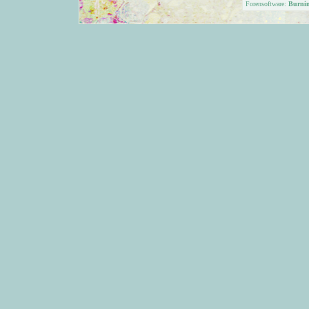
Forensoftware:
Burni