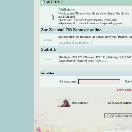
ARCHIVE
Mülleimer
Hier kommen Threads rein, die entweder Spam oder einfach
nur Müll sind.
Threads die in diesem Forum landen werden nicht
aufgehoben, d.h. dieses Forum wird regelmäßig geleert.
Zur Zeit sind 703 Benutzer online.
Zur Zeit sind 703 Besucher im Forum unterwegs.
Rekord:
31
GoogleBot [31]
,
BingBot [4]
Statistik
Mitglieder: 329.976 | Themen: 178.151 | Beiträge: 3.228.002 
Unser neuestes Mitglied heißt:
kellismall
.
Anmelden
Benutzername:
Passw
aktive Theme
neue Beiträge
keine neuen Beitr