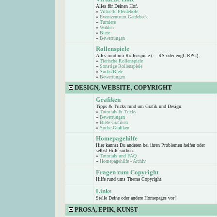
Alles für Deinen Hof.
»
Virtuelle Pferdehöfe
»
Eventzentrum Gardebeck
»
Turniere
»
Wahlen
»
Biete
»
Bewertungen
Rollenspiele
Alles rund um Rollenspiele ( = RS oder engl. RPG).
»
Tierische Rollenspiele
»
Sonstige Rollenspiele
»
Suche/Biete
»
Bewertungen
DESIGN, WEBSITE, COPYRIGHT
Grafiken
Tipps & Tricks rund um Grafik und Design.
»
Tutorials & Tricks
»
Bewertungen
»
Biete Grafiken
»
Suche Grafiken
Homepagehilfe
Hier kannst Du anderen bei ihren Problemen helfen oder
selbst Hilfe suchen.
»
Tutorials und FAQ
»
Homepagehilfe - Archiv
Fragen zum Copyright
Hilfe rund ums Thema Copyright.
Links
Stelle Deine oder andere Homepages vor!
PROSA, EPIK, KUNST