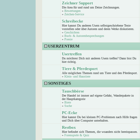
Zeichner Support
Die Area für und rund um Deine Zeichnungen.
»
Bewertungen
»
Zeichen-Service
Schreibecke
Hier kannst Du anderen Usern selbstgeschriebene Texte
vorstellen oder über Autoren und deren Werke diskutieren.
»
Geschichten
»
Buch- & Autorenbesprechungen
»
Poesie
USERZENTRUM
Usertreffen
Du möchtest Dich mit anderen Usern treffen? Dann bist Du
hier richtig.
Tiere & Pferdesport
Alle möglichen Themen rund um Tiere und den Pferdesport.
»
Klein- und Haustiere
SONSTIGES
Tauschbörse
Der Handel ist immer auf eigene Gefahr, Wanderpakete in
der Hauptkategorie
»
Biete
»
Suche
PC-Ecke
Hier kannst Du bei kleinen PC-Problemen nach Hilfe fragen
und Dich über Computer unterhalten.
Restbox
Hier befindet sich Themen, die woanders nicht hereinpassen.
»
Forenspiele & Quiz