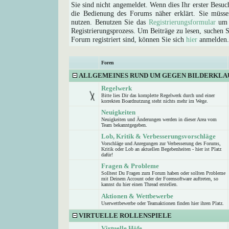
Sie sind nicht angemeldet. Wenn dies Ihr erster Besuch
die Bedienung des Forums näher erklärt. Sie müsse
nutzen. Benutzen Sie das
Registrierungsformular
um s
Registrierungsprozess. Um Beiträge zu lesen, suchen Sie
Forum registriert sind, können Sie sich
hier
anmelden.
Foren
ALLGEMEINES RUND UM GEGEN BILDERKLA
Regelwerk
Bitte lies Dir das komplette Regelwerk durch und einer
korrekten Boardnutzung steht nichts mehr im Wege.
Neuigkeiten
Neuigkeiten und Änderungen werden in dieser Area vom
Team bekanntgegeben.
Lob, Kritik & Verbesserungsvorschläge
Vorschläge und Anregungen zur Verbesserung des Forums,
Kritik oder Lob an aktuellen Begebenheiten - hier ist Platz
dafür!
Fragen & Probleme
Solltest Du Fragen zum Forum haben oder sollten Probleme
mit Deinem Account oder der Forensoftware auftreten, so
kannst du hier einen Thread erstellen.
Aktionen & Wettbewerbe
Userwettbewerbe oder Teamaktionen finden hier ihren Platz.
VIRTUELLE ROLLENSPIELE
Virtuelle Höfe