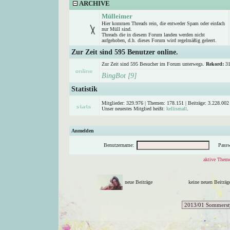
ARCHIVE
Mülleimer
Hier kommen Threads rein, die entweder Spam oder einfach
nur Müll sind.
Threads die in diesem Forum landen werden nicht
aufgehoben, d.h. dieses Forum wird regelmäßig geleert.
Zur Zeit sind 595 Benutzer online.
Zur Zeit sind 595 Besucher im Forum unterwegs.
Rekord:
31
BingBot [9]
Statistik
Mitglieder: 329.976 | Themen: 178.151 | Beiträge: 3.228.002 
Unser neuestes Mitglied heißt:
kellismall
.
Anmelden
Benutzername:
Passw
aktive Theme
neue Beiträge
keine neuen Beitr