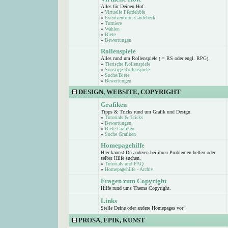
Alles für Deinen Hof.
»
Virtuelle Pferdehöfe
»
Eventzentrum Gardebeck
»
Turniere
»
Wahlen
»
Biete
»
Bewertungen
Rollenspiele
Alles rund um Rollenspiele ( = RS oder engl. RPG).
»
Tierische Rollenspiele
»
Sonstige Rollenspiele
»
Suche/Biete
»
Bewertungen
DESIGN, WEBSITE, COPYRIGHT
Grafiken
Tipps & Tricks rund um Grafik und Design.
»
Tutorials & Tricks
»
Bewertungen
»
Biete Grafiken
»
Suche Grafiken
Homepagehilfe
Hier kannst Du anderen bei ihren Problemen helfen oder
selbst Hilfe suchen.
»
Tutorials und FAQ
»
Homepagehilfe - Archiv
Fragen zum Copyright
Hilfe rund ums Thema Copyright.
Links
Stelle Deine oder andere Homepages vor!
PROSA, EPIK, KUNST