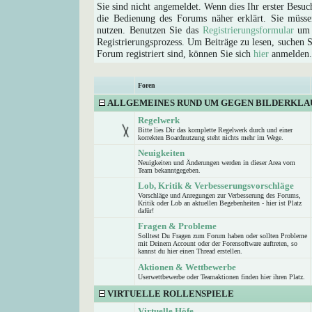
Sie sind nicht angemeldet. Wenn dies Ihr erster Besuch
die Bedienung des Forums näher erklärt. Sie müsse
nutzen. Benutzen Sie das
Registrierungsformular
um s
Registrierungsprozess. Um Beiträge zu lesen, suchen Sie
Forum registriert sind, können Sie sich
hier
anmelden.
Foren
ALLGEMEINES RUND UM GEGEN BILDERKLA
Regelwerk
Bitte lies Dir das komplette Regelwerk durch und einer
korrekten Boardnutzung steht nichts mehr im Wege.
Neuigkeiten
Neuigkeiten und Änderungen werden in dieser Area vom
Team bekanntgegeben.
Lob, Kritik & Verbesserungsvorschläge
Vorschläge und Anregungen zur Verbesserung des Forums,
Kritik oder Lob an aktuellen Begebenheiten - hier ist Platz
dafür!
Fragen & Probleme
Solltest Du Fragen zum Forum haben oder sollten Probleme
mit Deinem Account oder der Forensoftware auftreten, so
kannst du hier einen Thread erstellen.
Aktionen & Wettbewerbe
Userwettbewerbe oder Teamaktionen finden hier ihren Platz.
VIRTUELLE ROLLENSPIELE
Virtuelle Höfe