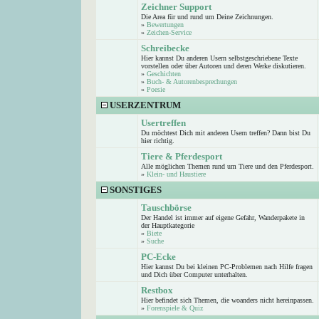
Zeichner Support
Die Area für und rund um Deine Zeichnungen.
»
Bewertungen
»
Zeichen-Service
Schreibecke
Hier kannst Du anderen Usern selbstgeschriebene Texte
vorstellen oder über Autoren und deren Werke diskutieren.
»
Geschichten
»
Buch- & Autorenbesprechungen
»
Poesie
USERZENTRUM
Usertreffen
Du möchtest Dich mit anderen Usern treffen? Dann bist Du
hier richtig.
Tiere & Pferdesport
Alle möglichen Themen rund um Tiere und den Pferdesport.
»
Klein- und Haustiere
SONSTIGES
Tauschbörse
Der Handel ist immer auf eigene Gefahr, Wanderpakete in
der Hauptkategorie
»
Biete
»
Suche
PC-Ecke
Hier kannst Du bei kleinen PC-Problemen nach Hilfe fragen
und Dich über Computer unterhalten.
Restbox
Hier befindet sich Themen, die woanders nicht hereinpassen.
»
Forenspiele & Quiz