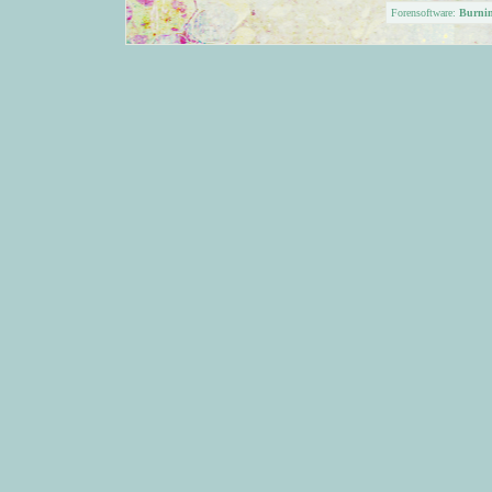
Forensoftware:
Burni