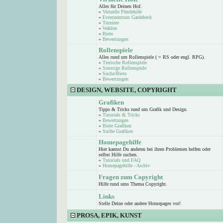
Alles für Deinen Hof.
»
Virtuelle Pferdehöfe
»
Eventzentrum Gardebeck
»
Turniere
»
Wahlen
»
Biete
»
Bewertungen
Rollenspiele
Alles rund um Rollenspiele ( = RS oder engl. RPG).
»
Tierische Rollenspiele
»
Sonstige Rollenspiele
»
Suche/Biete
»
Bewertungen
DESIGN, WEBSITE, COPYRIGHT
Grafiken
Tipps & Tricks rund um Grafik und Design.
»
Tutorials & Tricks
»
Bewertungen
»
Biete Grafiken
»
Suche Grafiken
Homepagehilfe
Hier kannst Du anderen bei ihren Problemen helfen oder
selbst Hilfe suchen.
»
Tutorials und FAQ
»
Homepagehilfe - Archiv
Fragen zum Copyright
Hilfe rund ums Thema Copyright.
Links
Stelle Deine oder andere Homepages vor!
PROSA, EPIK, KUNST