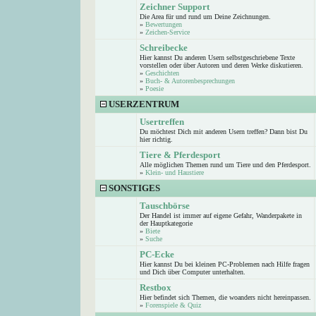
Zeichner Support
Die Area für und rund um Deine Zeichnungen.
»
Bewertungen
»
Zeichen-Service
Schreibecke
Hier kannst Du anderen Usern selbstgeschriebene Texte
vorstellen oder über Autoren und deren Werke diskutieren.
»
Geschichten
»
Buch- & Autorenbesprechungen
»
Poesie
USERZENTRUM
Usertreffen
Du möchtest Dich mit anderen Usern treffen? Dann bist Du
hier richtig.
Tiere & Pferdesport
Alle möglichen Themen rund um Tiere und den Pferdesport.
»
Klein- und Haustiere
SONSTIGES
Tauschbörse
Der Handel ist immer auf eigene Gefahr, Wanderpakete in
der Hauptkategorie
»
Biete
»
Suche
PC-Ecke
Hier kannst Du bei kleinen PC-Problemen nach Hilfe fragen
und Dich über Computer unterhalten.
Restbox
Hier befindet sich Themen, die woanders nicht hereinpassen.
»
Forenspiele & Quiz