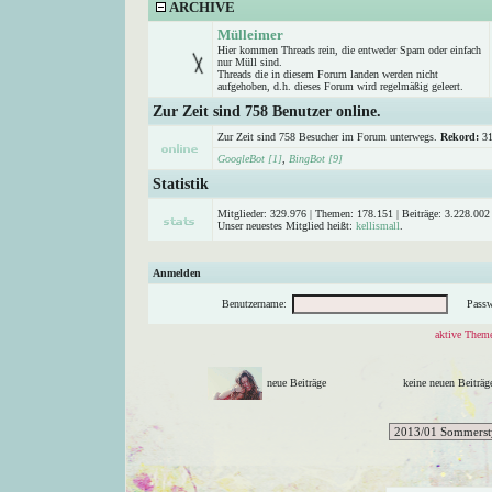
ARCHIVE
Mülleimer
Hier kommen Threads rein, die entweder Spam oder einfach
nur Müll sind.
Threads die in diesem Forum landen werden nicht
aufgehoben, d.h. dieses Forum wird regelmäßig geleert.
Zur Zeit sind 758 Benutzer online.
Zur Zeit sind 758 Besucher im Forum unterwegs.
Rekord:
31
GoogleBot [1]
,
BingBot [9]
Statistik
Mitglieder: 329.976 | Themen: 178.151 | Beiträge: 3.228.002 
Unser neuestes Mitglied heißt:
kellismall
.
Anmelden
Benutzername:
Passw
aktive Theme
neue Beiträge
keine neuen Beitr