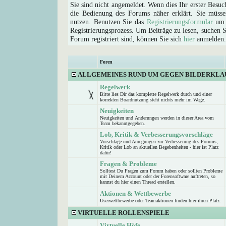
Sie sind nicht angemeldet. Wenn dies Ihr erster Besuch
die Bedienung des Forums näher erklärt. Sie müsse
nutzen. Benutzen Sie das
Registrierungsformular
um s
Registrierungsprozess. Um Beiträge zu lesen, suchen Sie
Forum registriert sind, können Sie sich
hier
anmelden.
Foren
ALLGEMEINES RUND UM GEGEN BILDERKLA
Regelwerk
Bitte lies Dir das komplette Regelwerk durch und einer
korrekten Boardnutzung steht nichts mehr im Wege.
Neuigkeiten
Neuigkeiten und Änderungen werden in dieser Area vom
Team bekanntgegeben.
Lob, Kritik & Verbesserungsvorschläge
Vorschläge und Anregungen zur Verbesserung des Forums,
Kritik oder Lob an aktuellen Begebenheiten - hier ist Platz
dafür!
Fragen & Probleme
Solltest Du Fragen zum Forum haben oder sollten Probleme
mit Deinem Account oder der Forensoftware auftreten, so
kannst du hier einen Thread erstellen.
Aktionen & Wettbewerbe
Userwettbewerbe oder Teamaktionen finden hier ihren Platz.
VIRTUELLE ROLLENSPIELE
Virtuelle Höfe