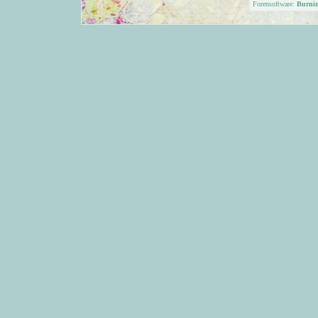
Forensoftware:
Burni