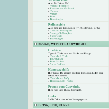
Alles für Deinen Hof.
»
Virtuelle Pferdehöfe
»
Eventzentrum Gardebeck
»
Turniere
»
Wahlen
»
Biete
»
Bewertungen
Rollenspiele
Alles rund um Rollenspiele ( = RS oder engl. RPG).
»
Tierische Rollenspiele
»
Sonstige Rollenspiele
»
Suche/Biete
»
Bewertungen
DESIGN, WEBSITE, COPYRIGHT
Grafiken
Tipps & Tricks rund um Grafik und Design.
»
Tutorials & Tricks
»
Bewertungen
»
Biete Grafiken
»
Suche Grafiken
Homepagehilfe
Hier kannst Du anderen bei ihren Problemen helfen oder
selbst Hilfe suchen.
»
Tutorials und FAQ
»
Homepagehilfe - Archiv
Fragen zum Copyright
Hilfe rund ums Thema Copyright.
Links
Stelle Deine oder andere Homepages vor!
PROSA, EPIK, KUNST