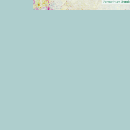
Forensoftware:
Burni