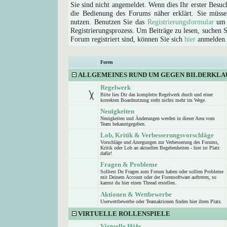
Sie sind nicht angemeldet. Wenn dies Ihr erster Besuch
die Bedienung des Forums näher erklärt. Sie müsse
nutzen. Benutzen Sie das
Registrierungsformular
um s
Registrierungsprozess. Um Beiträge zu lesen, suchen Sie
Forum registriert sind, können Sie sich
hier
anmelden.
Foren
ALLGEMEINES RUND UM GEGEN BILDERKLA
Regelwerk
Bitte lies Dir das komplette Regelwerk durch und einer
korrekten Boardnutzung steht nichts mehr im Wege.
Neuigkeiten
Neuigkeiten und Änderungen werden in dieser Area vom
Team bekanntgegeben.
Lob, Kritik & Verbesserungsvorschläge
Vorschläge und Anregungen zur Verbesserung des Forums,
Kritik oder Lob an aktuellen Begebenheiten - hier ist Platz
dafür!
Fragen & Probleme
Solltest Du Fragen zum Forum haben oder sollten Probleme
mit Deinem Account oder der Forensoftware auftreten, so
kannst du hier einen Thread erstellen.
Aktionen & Wettbewerbe
Userwettbewerbe oder Teamaktionen finden hier ihren Platz.
VIRTUELLE ROLLENSPIELE
Virtuelle Höfe