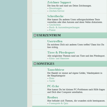
Zeichner Support
Die Area für und rund um Deine Zeichnungen.
»
Bewertungen
»
Zeichen-Service
Schreibecke
Hier kannst Du anderen Usern selbstgeschriebene Texte
vorstellen oder über Autoren und deren Werke diskutieren.
»
Geschichten
»
Buch- & Autorenbesprechungen
»
Poesie
USERZENTRUM
Usertreffen
Du möchtest Dich mit anderen Usern treffen? Dann bist Du
hier richtig.
Tiere & Pferdesport
Alle möglichen Themen rund um Tiere und den Pferdesport.
»
Klein- und Haustiere
SONSTIGES
Tauschbörse
Der Handel ist immer auf eigene Gefahr, Wanderpakete in
der Hauptkategorie
»
Biete
»
Suche
PC-Ecke
Hier kannst Du bei kleinen PC-Problemen nach Hilfe fragen
und Dich über Computer unterhalten.
Restbox
Hier befindet sich Themen, die woanders nicht hereinpassen.
»
Forenspiele & Quiz