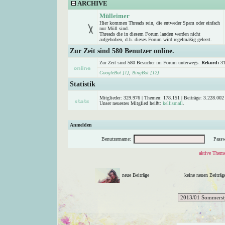
ARCHIVE
Mülleimer
Hier kommen Threads rein, die entweder Spam oder einfach
nur Müll sind.
Threads die in diesem Forum landen werden nicht
aufgehoben, d.h. dieses Forum wird regelmäßig geleert.
Zur Zeit sind 580 Benutzer online.
Zur Zeit sind 580 Besucher im Forum unterwegs.
Rekord:
31
GoogleBot [1]
,
BingBot [12]
Statistik
Mitglieder: 329.976 | Themen: 178.151 | Beiträge: 3.228.002 
Unser neuestes Mitglied heißt:
kellismall
.
Anmelden
Benutzername:
Passw
aktive Theme
neue Beiträge
keine neuen Beitr