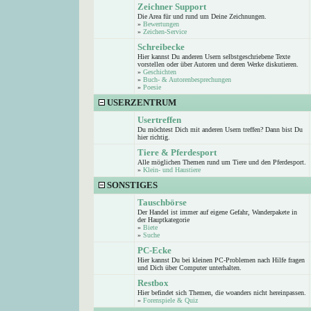
Zeichner Support
Die Area für und rund um Deine Zeichnungen.
»
Bewertungen
»
Zeichen-Service
Schreibecke
Hier kannst Du anderen Usern selbstgeschriebene Texte
vorstellen oder über Autoren und deren Werke diskutieren.
»
Geschichten
»
Buch- & Autorenbesprechungen
»
Poesie
USERZENTRUM
Usertreffen
Du möchtest Dich mit anderen Usern treffen? Dann bist Du
hier richtig.
Tiere & Pferdesport
Alle möglichen Themen rund um Tiere und den Pferdesport.
»
Klein- und Haustiere
SONSTIGES
Tauschbörse
Der Handel ist immer auf eigene Gefahr, Wanderpakete in
der Hauptkategorie
»
Biete
»
Suche
PC-Ecke
Hier kannst Du bei kleinen PC-Problemen nach Hilfe fragen
und Dich über Computer unterhalten.
Restbox
Hier befindet sich Themen, die woanders nicht hereinpassen.
»
Forenspiele & Quiz