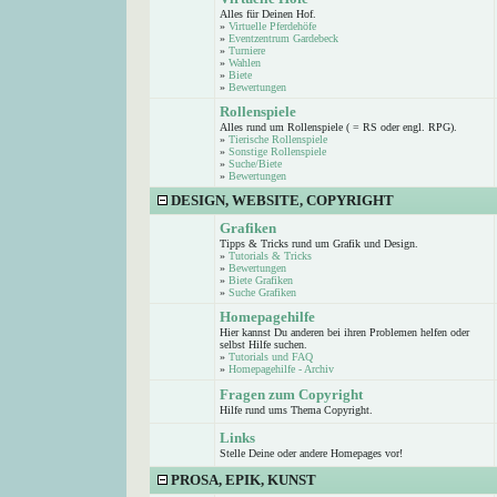
Alles für Deinen Hof.
»
Virtuelle Pferdehöfe
»
Eventzentrum Gardebeck
»
Turniere
»
Wahlen
»
Biete
»
Bewertungen
Rollenspiele
Alles rund um Rollenspiele ( = RS oder engl. RPG).
»
Tierische Rollenspiele
»
Sonstige Rollenspiele
»
Suche/Biete
»
Bewertungen
DESIGN, WEBSITE, COPYRIGHT
Grafiken
Tipps & Tricks rund um Grafik und Design.
»
Tutorials & Tricks
»
Bewertungen
»
Biete Grafiken
»
Suche Grafiken
Homepagehilfe
Hier kannst Du anderen bei ihren Problemen helfen oder
selbst Hilfe suchen.
»
Tutorials und FAQ
»
Homepagehilfe - Archiv
Fragen zum Copyright
Hilfe rund ums Thema Copyright.
Links
Stelle Deine oder andere Homepages vor!
PROSA, EPIK, KUNST