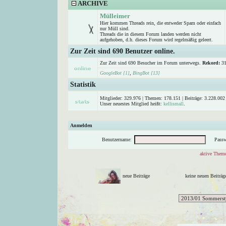
ARCHIVE
Mülleimer
Hier kommen Threads rein, die entweder Spam oder einfach
nur Müll sind.
Threads die in diesem Forum landen werden nicht
aufgehoben, d.h. dieses Forum wird regelmäßig geleert.
Zur Zeit sind 690 Benutzer online.
Zur Zeit sind 690 Besucher im Forum unterwegs.
Rekord:
31
GoogleBot [1]
,
BingBot [13]
Statistik
Mitglieder: 329.976 | Themen: 178.151 | Beiträge: 3.228.002 
Unser neuestes Mitglied heißt:
kellismall
.
Anmelden
Benutzername:
Passw
aktive Theme
neue Beiträge
keine neuen Beitr