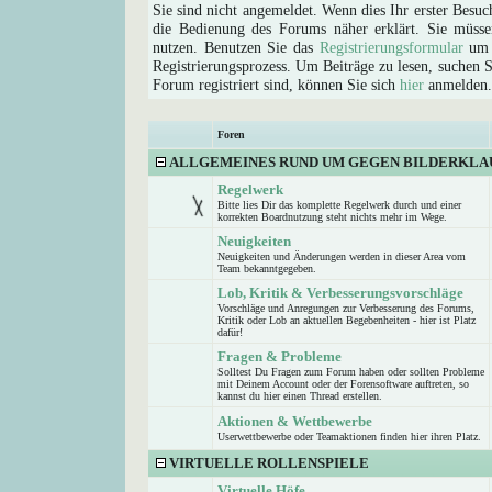
Sie sind nicht angemeldet. Wenn dies Ihr erster Besuch
die Bedienung des Forums näher erklärt. Sie müsse
nutzen. Benutzen Sie das
Registrierungsformular
um s
Registrierungsprozess. Um Beiträge zu lesen, suchen Sie
Forum registriert sind, können Sie sich
hier
anmelden.
Foren
ALLGEMEINES RUND UM GEGEN BILDERKLA
Regelwerk
Bitte lies Dir das komplette Regelwerk durch und einer
korrekten Boardnutzung steht nichts mehr im Wege.
Neuigkeiten
Neuigkeiten und Änderungen werden in dieser Area vom
Team bekanntgegeben.
Lob, Kritik & Verbesserungsvorschläge
Vorschläge und Anregungen zur Verbesserung des Forums,
Kritik oder Lob an aktuellen Begebenheiten - hier ist Platz
dafür!
Fragen & Probleme
Solltest Du Fragen zum Forum haben oder sollten Probleme
mit Deinem Account oder der Forensoftware auftreten, so
kannst du hier einen Thread erstellen.
Aktionen & Wettbewerbe
Userwettbewerbe oder Teamaktionen finden hier ihren Platz.
VIRTUELLE ROLLENSPIELE
Virtuelle Höfe