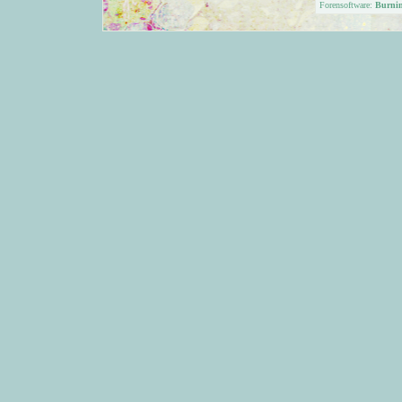
Forensoftware:
Burni