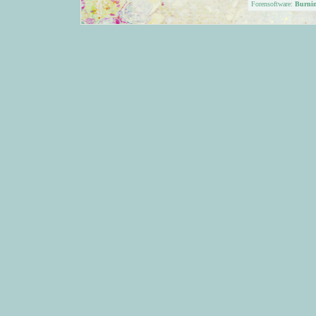
Forensoftware:
Burni