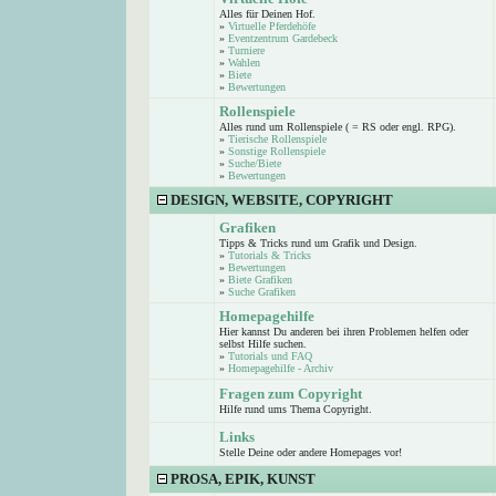
Alles für Deinen Hof.
»
Virtuelle Pferdehöfe
»
Eventzentrum Gardebeck
»
Turniere
»
Wahlen
»
Biete
»
Bewertungen
Rollenspiele
Alles rund um Rollenspiele ( = RS oder engl. RPG).
»
Tierische Rollenspiele
»
Sonstige Rollenspiele
»
Suche/Biete
»
Bewertungen
DESIGN, WEBSITE, COPYRIGHT
Grafiken
Tipps & Tricks rund um Grafik und Design.
»
Tutorials & Tricks
»
Bewertungen
»
Biete Grafiken
»
Suche Grafiken
Homepagehilfe
Hier kannst Du anderen bei ihren Problemen helfen oder
selbst Hilfe suchen.
»
Tutorials und FAQ
»
Homepagehilfe - Archiv
Fragen zum Copyright
Hilfe rund ums Thema Copyright.
Links
Stelle Deine oder andere Homepages vor!
PROSA, EPIK, KUNST