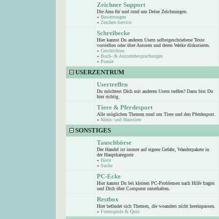
Zeichner Support
Die Area für und rund um Deine Zeichnungen.
»
Bewertungen
»
Zeichen-Service
Schreibecke
Hier kannst Du anderen Usern selbstgeschriebene Texte
vorstellen oder über Autoren und deren Werke diskutieren.
»
Geschichten
»
Buch- & Autorenbesprechungen
»
Poesie
USERZENTRUM
Usertreffen
Du möchtest Dich mit anderen Usern treffen? Dann bist Du
hier richtig.
Tiere & Pferdesport
Alle möglichen Themen rund um Tiere und den Pferdesport.
»
Klein- und Haustiere
SONSTIGES
Tauschbörse
Der Handel ist immer auf eigene Gefahr, Wanderpakete in
der Hauptkategorie
»
Biete
»
Suche
PC-Ecke
Hier kannst Du bei kleinen PC-Problemen nach Hilfe fragen
und Dich über Computer unterhalten.
Restbox
Hier befindet sich Themen, die woanders nicht hereinpassen.
»
Forenspiele & Quiz