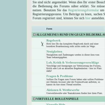
Sie sind nicht angemeldet. Wenn dies Ihr erster Besuch
die Bedienung des Forums näher erklärt. Sie müsse
nutzen. Benutzen Sie das
Registrierungsformular
um s
Registrierungsprozess. Um Beiträge zu lesen, suchen Sie
Forum registriert sind, können Sie sich
hier
anmelden.
Foren
ALLGEMEINES RUND UM GEGEN BILDERKLA
Regelwerk
Bitte lies Dir das komplette Regelwerk durch und einer
korrekten Boardnutzung steht nichts mehr im Wege.
Neuigkeiten
Neuigkeiten und Änderungen werden in dieser Area vom
Team bekanntgegeben.
Lob, Kritik & Verbesserungsvorschläge
Vorschläge und Anregungen zur Verbesserung des Forums,
Kritik oder Lob an aktuellen Begebenheiten - hier ist Platz
dafür!
Fragen & Probleme
Solltest Du Fragen zum Forum haben oder sollten Probleme
mit Deinem Account oder der Forensoftware auftreten, so
kannst du hier einen Thread erstellen.
Aktionen & Wettbewerbe
Userwettbewerbe oder Teamaktionen finden hier ihren Platz.
VIRTUELLE ROLLENSPIELE
Virtuelle Höfe