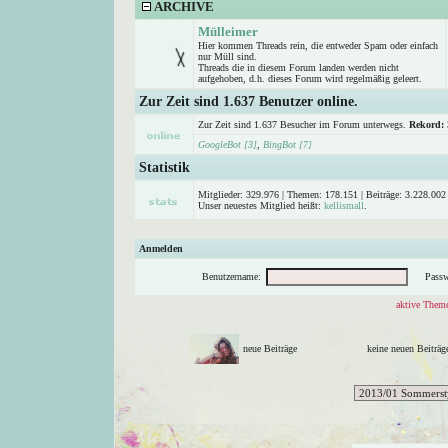
ARCHIVE
Mülleimer
Hier kommen Threads rein, die entweder Spam oder einfach
nur Müll sind.
Threads die in diesem Forum landen werden nicht
aufgehoben, d.h. dieses Forum wird regelmäßig geleert.
Zur Zeit sind 1.637 Benutzer online.
Zur Zeit sind 1.637 Besucher im Forum unterwegs.
Rekord:
GoogleBot [3]
,
BingBot [7]
Statistik
Mitglieder: 329.976 | Themen: 178.151 | Beiträge: 3.228.002 
Unser neuestes Mitglied heißt:
kellismall
.
Anmelden
Benutzername:
Passw
aktive Theme
neue Beiträge
keine neuen Beitr