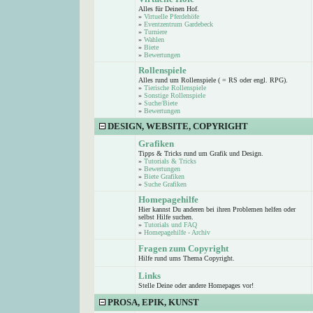
Alles für Deinen Hof.
»
Virtuelle Pferdehöfe
»
Eventzentrum Gardebeck
»
Turniere
»
Wahlen
»
Biete
»
Bewertungen
Rollenspiele
Alles rund um Rollenspiele ( = RS oder engl. RPG).
»
Tierische Rollenspiele
»
Sonstige Rollenspiele
»
Suche/Biete
»
Bewertungen
DESIGN, WEBSITE, COPYRIGHT
Grafiken
Tipps & Tricks rund um Grafik und Design.
»
Tutorials & Tricks
»
Bewertungen
»
Biete Grafiken
»
Suche Grafiken
Homepagehilfe
Hier kannst Du anderen bei ihren Problemen helfen oder
selbst Hilfe suchen.
»
Tutorials und FAQ
»
Homepagehilfe - Archiv
Fragen zum Copyright
Hilfe rund ums Thema Copyright.
Links
Stelle Deine oder andere Homepages vor!
PROSA, EPIK, KUNST