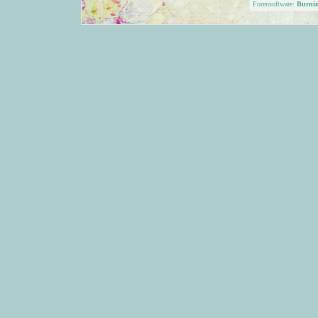
Forensoftware:
Burni