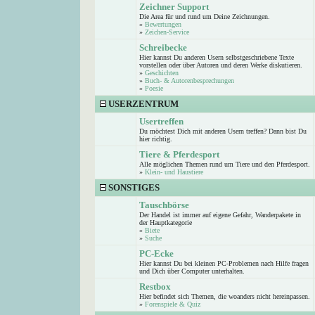
Zeichner Support
Die Area für und rund um Deine Zeichnungen.
»
Bewertungen
»
Zeichen-Service
Schreibecke
Hier kannst Du anderen Usern selbstgeschriebene Texte
vorstellen oder über Autoren und deren Werke diskutieren.
»
Geschichten
»
Buch- & Autorenbesprechungen
»
Poesie
USERZENTRUM
Usertreffen
Du möchtest Dich mit anderen Usern treffen? Dann bist Du
hier richtig.
Tiere & Pferdesport
Alle möglichen Themen rund um Tiere und den Pferdesport.
»
Klein- und Haustiere
SONSTIGES
Tauschbörse
Der Handel ist immer auf eigene Gefahr, Wanderpakete in
der Hauptkategorie
»
Biete
»
Suche
PC-Ecke
Hier kannst Du bei kleinen PC-Problemen nach Hilfe fragen
und Dich über Computer unterhalten.
Restbox
Hier befindet sich Themen, die woanders nicht hereinpassen.
»
Forenspiele & Quiz