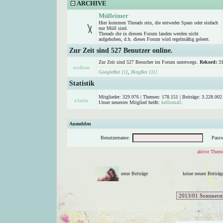
ARCHIVE
Mülleimer
Hier kommen Threads rein, die entweder Spam oder einfach
nur Müll sind.
Threads die in diesem Forum landen werden nicht
aufgehoben, d.h. dieses Forum wird regelmäßig geleert.
Zur Zeit sind 527 Benutzer online.
Zur Zeit sind 527 Besucher im Forum unterwegs.
Rekord:
31
GoogleBot [1]
,
BingBot [11]
Statistik
Mitglieder: 329.976 | Themen: 178.151 | Beiträge: 3.228.002 
Unser neuestes Mitglied heißt:
kellismall
.
Anmelden
Benutzername:
Passw
aktive Theme
neue Beiträge
keine neuen Beitr