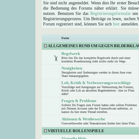
Sie sind nicht angemeldet. Wenn dies Ihr erster Besuch
die Bedienung des Forums näher erklärt. Sie müsse
nutzen. Benutzen Sie das
Registrierungsformular
um s
Registrierungsprozess. Um Beiträge zu lesen, suchen Sie
Forum registriert sind, können Sie sich
hier
anmelden.
Foren
ALLGEMEINES RUND UM GEGEN BILDERKLA
Regelwerk
Bitte lies Dir das komplette Regelwerk durch und einer
korrekten Boardnutzung steht nichts mehr im Wege.
Neuigkeiten
Neuigkeiten und Änderungen werden in dieser Area vom
Team bekanntgegeben.
Lob, Kritik & Verbesserungsvorschläge
Vorschläge und Anregungen zur Verbesserung des Forums,
Kritik oder Lob an aktuellen Begebenheiten - hier ist Platz
dafür!
Fragen & Probleme
Solltest Du Fragen zum Forum haben oder sollten Probleme
mit Deinem Account oder der Forensoftware auftreten, so
kannst du hier einen Thread erstellen.
Aktionen & Wettbewerbe
Userwettbewerbe oder Teamaktionen finden hier ihren Platz.
VIRTUELLE ROLLENSPIELE
Virtuelle Höfe