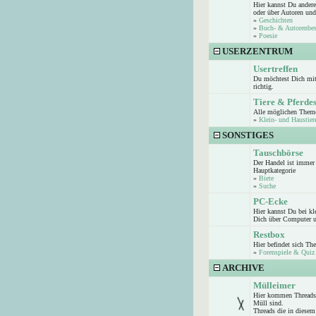
Hier kannst Du andere
oder über Autoren und
»
Geschichten
»
Buch- & Autorenbe
»
Poesie
USERZENTRUM
Usertreffen
Du möchtest Dich mit 
richtig.
Tiere & Pferde
Alle möglichen Theme
»
Klein- und Haustier
SONSTIGES
Tauschbörse
Der Handel ist immer 
Hauptkategorie
»
Biete
»
Suche
PC-Ecke
Hier kannst Du bei k
Dich über Computer u
Restbox
Hier befindet sich Th
»
Forenspiele & Quiz
ARCHIVE
Mülleimer
Hier kommen Threads 
Müll sind.
Threads die in diesem