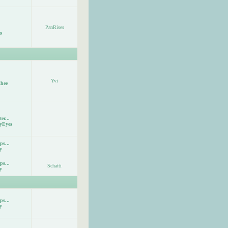
PanRises
o
Yvi
hee
er...
yEyes
ps...
y
ps...
Schatti
y
ps...
y