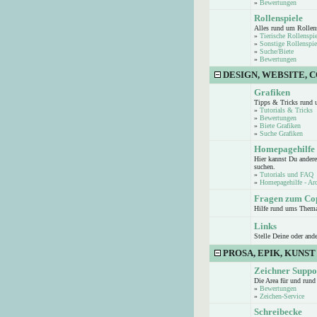
»
Bewertungen
Rollenspiele
Alles rund um Rollen
»
Tierische Rollenspie
»
Sonstige Rollenspie
»
Suche/Biete
»
Bewertungen
DESIGN, WEBSITE, 
Grafiken
Tipps & Tricks rund 
»
Tutorials & Tricks
»
Bewertungen
»
Biete Grafiken
»
Suche Grafiken
Homepagehilfe
Hier kannst Du andere
suchen.
»
Tutorials und FAQ
»
Homepagehilfe - Ar
Fragen zum Co
Hilfe rund ums Them
Links
Stelle Deine oder and
PROSA, EPIK, KUNST
Zeichner Suppo
Die Area für und run
»
Bewertungen
»
Zeichen-Service
Schreibecke