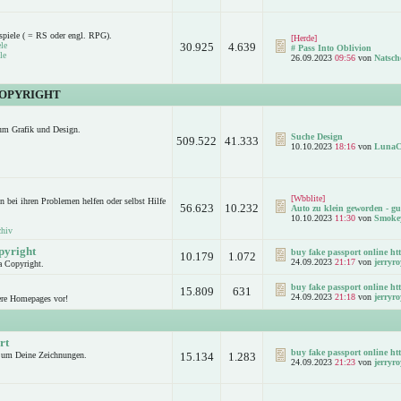
spiele ( = RS oder engl. RPG).
[Herde]
le
30.925
4.639
# Pass Into Oblivion
le
26.09.2023
09:56
von
Natsch
COPYRIGHT
um Grafik und Design.
Suche Design
509.522
41.333
10.10.2023
18:16
von
LunaC
[Wbblite]
n bei ihren Problemen helfen oder selbst Hilfe
56.623
10.232
Auto zu klein geworden - gut
10.10.2023
11:30
von
Smoke
chiv
pyright
buy fake passport online htt
10.179
1.072
24.09.2023
21:17
von
jerryro
a Copyright.
buy fake passport online htt
15.809
631
24.09.2023
21:18
von
jerryro
ere Homepages vor!
rt
buy fake passport online htt
d um Deine Zeichnungen.
15.134
1.283
24.09.2023
21:23
von
jerryro