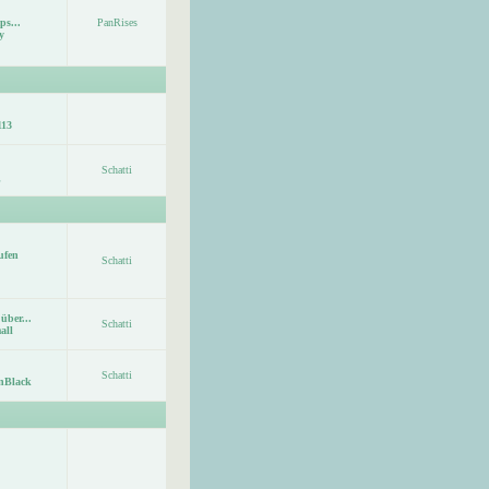
ps...
PanRises
y
113
Schatti
ufen
Schatti
über...
Schatti
all
Schatti
nBlack