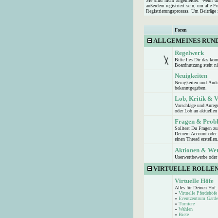
Sie sind nicht angemeldet. Wenn die
außerdem registriert sein, um alle 
Registrierungsprozess. Um Beiträge z
Foren
ALLGEMEINES RUN
Regelwerk
Bitte lies Dir das ko
Boardnutzung steht n
Neuigkeiten
Neuigkeiten und Ände
bekanntgegeben.
Lob, Kritik & 
Vorschläge und Anreg
oder Lob an aktuellen 
Fragen & Prob
Solltest Du Fragen z
Deinem Account oder d
einen Thread erstellen
Aktionen & We
Userwettbewerbe oder 
VIRTUELLE ROLLEN
Virtuelle Höfe
Alles für Deinen Hof.
»
Virtuelle Pferdehöfe
»
Eventzentrum Garde
»
Turniere
»
Wahlen
»
Biete