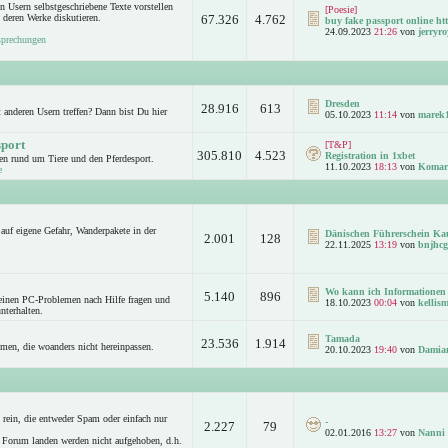
n Usern selbstgeschriebene Texte vorstellen
[Poesie]
 deren Werke diskutieren.
67.326
4.762
buy fake passport online htt
24.09.2023
21:26
von
jerryro
sprechungen
Dresden
28.916
613
anderen Usern treffen? Dann bist Du hier
05.10.2023
11:14
von
marek
sport
[T&P]
305.810
4.523
Registration in 1xbet
n rund um Tiere und den Pferdesport.
11.10.2023
18:13
von
Komar
e
auf eigene Gefahr, Wanderpakete in der
Dänischen Führerschein Ka
2.001
128
22.11.2025
13:19
von
bnjhcg
Wo kann ich Informationen 
5.140
896
leinen PC-Problemen nach Hilfe fragen und
18.10.2023
00:04
von
kellism
nterhalten.
Tamada
23.536
1.914
emen, die woanders nicht hereinpassen.
20.10.2023
19:40
von
Damia
rein, die entweder Spam oder einfach nur
-
2.227
79
02.01.2016
13:27
von
Nanni
 Forum landen werden nicht aufgehoben, d.h.