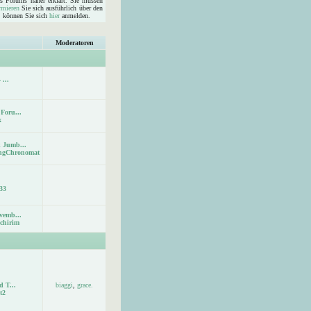
s Forums näher erklärt. Sie müssen
rmieren
Sie sich ausführlich über den
d, können Sie sich
hier
anmelden.
Moderatoren
 ...
Foru...
x
 Jumb...
ingChronomat
33
vemb...
chirim
d T...
biaggi
,
grace.
t2