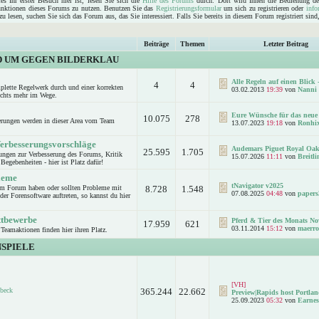
s Ihr erster Besuch hier ist, lesen Sie sich die
Hilfe des Forums
durch. Dort wird Ihnen die Bedienung de
Funktionen dieses Forums zu nutzen. Benutzen Sie das
Registrierungsformular
um sich zu registrieren oder
info
u lesen, suchen Sie sich das Forum aus, das Sie interessiert. Falls Sie bereits in diesem Forum registriert sin
Beiträge
Themen
Letzter Beitrag
D UM GEGEN BILDERKLAU
Alle Regeln auf einen Blick -
4
4
mplette Regelwerk durch und einer korrekten
03.02.2013
19:39
von
Nanni
ichts mehr im Wege.
Eure Wünsche für das neue 
10.075
278
rungen werden in dieser Area vom Team
13.07.2023
19:18
von
Ronhi
Verbesserungsvorschläge
Audemars Piguet Royal Oak
25.595
1.705
ungen zur Verbesserung des Forums, Kritik
15.07.2026
11:11
von
Breitl
Begebenheiten - hier ist Platz dafür!
leme
tNavigator v2025
um Forum haben oder sollten Probleme mit
8.728
1.548
07.08.2025
04:48
von
papers
er Forensoftware auftreten, so kannst du hier
.
ttbewerbe
Pferd & Tier des Monats No
17.959
621
03.11.2014
15:12
von
maerro
Teamaktionen finden hier ihren Platz.
SPIELE
[VH]
beck
365.244
22.662
Preview|Rapids host Portlan
25.09.2023
05:32
von
Earnes