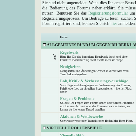
Sie sind nicht angemeldet. Wenn dies Ihr erster Besuch
die Bedienung des Forums näher erklärt. Sie müsse
nutzen. Benutzen Sie das
Registrierungsformular
um s
Registrierungsprozess. Um Beiträge zu lesen, suchen Sie
Forum registriert sind, können Sie sich
hier
anmelden.
Foren
ALLGEMEINES RUND UM GEGEN BILDERKLA
Regelwerk
Bitte lies Dir das komplette Regelwerk durch und einer
korrekten Boardnutzung steht nichts mehr im Wege.
Neuigkeiten
Neuigkeiten und Änderungen werden in dieser Area vom
Team bekanntgegeben.
Lob, Kritik & Verbesserungsvorschläge
Vorschläge und Anregungen zur Verbesserung des Forums,
Kritik oder Lob an aktuellen Begebenheiten - hier ist Platz
dafür!
Fragen & Probleme
Solltest Du Fragen zum Forum haben oder sollten Probleme
mit Deinem Account oder der Forensoftware auftreten, so
kannst du hier einen Thread erstellen.
Aktionen & Wettbewerbe
Userwettbewerbe oder Teamaktionen finden hier ihren Platz.
VIRTUELLE ROLLENSPIELE
Virtuelle Höfe