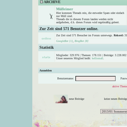
ARCHIVE
Mülleimer
Hier kommen Threads rein, die entweder Spam oder einfach
nur Müll sind.
Threads die in diesem Forum landen werden nicht
aufgehoben, d.h. dieses Forum wird regelmäßig geleert.
Zur Zeit sind 571 Benutzer online.
Zur Zeit sind 571 Besucher im Forum unterwegs.
Rekord:
31
GoogleBot [1]
,
BingBot [8]
Statistik
Mitglieder: 329.976 | Themen: 178.151 | Beiträge: 3.228.002 
Unser neuestes Mitglied heißt:
kellismall
.
Anmelden
Benutzername:
Passw
aktive Theme
neue Beiträge
keine neuen Beitr