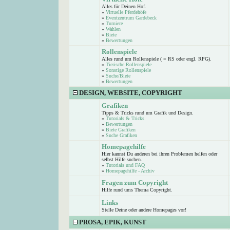
Alles für Deinen Hof.
»
Virtuelle Pferdehöfe
»
Eventzentrum Gardebeck
»
Turniere
»
Wahlen
»
Biete
»
Bewertungen
Rollenspiele
Alles rund um Rollenspiele ( = RS oder engl. RPG).
»
Tierische Rollenspiele
»
Sonstige Rollenspiele
»
Suche/Biete
»
Bewertungen
DESIGN, WEBSITE, COPYRIGHT
Grafiken
Tipps & Tricks rund um Grafik und Design.
»
Tutorials & Tricks
»
Bewertungen
»
Biete Grafiken
»
Suche Grafiken
Homepagehilfe
Hier kannst Du anderen bei ihren Problemen helfen oder
selbst Hilfe suchen.
»
Tutorials und FAQ
»
Homepagehilfe - Archiv
Fragen zum Copyright
Hilfe rund ums Thema Copyright.
Links
Stelle Deine oder andere Homepages vor!
PROSA, EPIK, KUNST