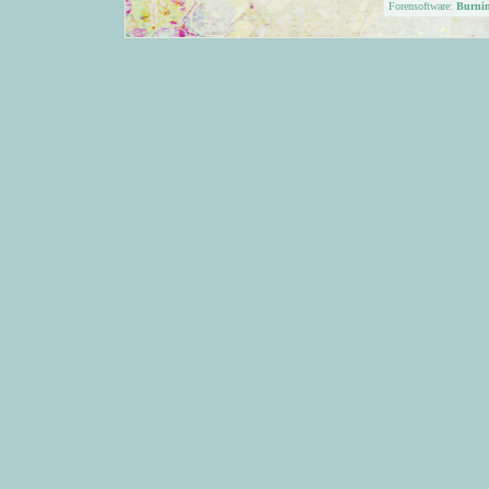
Forensoftware:
Burni