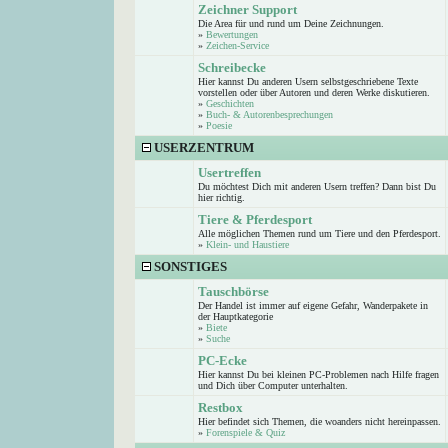
Zeichner Support
Die Area für und rund um Deine Zeichnungen.
»
Bewertungen
»
Zeichen-Service
Schreibecke
Hier kannst Du anderen Usern selbstgeschriebene Texte
vorstellen oder über Autoren und deren Werke diskutieren.
»
Geschichten
»
Buch- & Autorenbesprechungen
»
Poesie
USERZENTRUM
Usertreffen
Du möchtest Dich mit anderen Usern treffen? Dann bist Du
hier richtig.
Tiere & Pferdesport
Alle möglichen Themen rund um Tiere und den Pferdesport.
»
Klein- und Haustiere
SONSTIGES
Tauschbörse
Der Handel ist immer auf eigene Gefahr, Wanderpakete in
der Hauptkategorie
»
Biete
»
Suche
PC-Ecke
Hier kannst Du bei kleinen PC-Problemen nach Hilfe fragen
und Dich über Computer unterhalten.
Restbox
Hier befindet sich Themen, die woanders nicht hereinpassen.
»
Forenspiele & Quiz