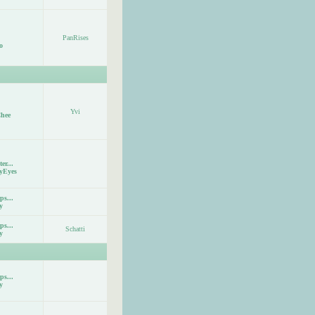
PanRises
o
Yvi
hee
er...
yEyes
ps...
y
ps...
Schatti
y
ps...
y