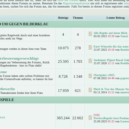
s Ihr erster Besuch hier ist, lesen Sie sich die
Hilfe des Forums
durch. Dort wird Ihnen die Bedienung de
Funktionen dieses Forums zu nutzen. Benutzen Sie das
Registrierungsformular
um sich zu registrieren oder
info
u lesen, suchen Sie sich das Forum aus, das Sie interessiert. Falls Sie bereits in diesem Forum registriert sin
Beiträge
Themen
Letzter Beitrag
D UM GEGEN BILDERKLAU
Alle Regeln auf einen Blick -
4
4
mplette Regelwerk durch und einer korrekten
03.02.2013
19:39
von
Nanni
ichts mehr im Wege.
Eure Wünsche für das neue 
10.075
278
rungen werden in dieser Area vom Team
13.07.2023
19:18
von
Ronhi
Verbesserungsvorschläge
Audemars Piguet Royal Oak
25.595
1.705
ungen zur Verbesserung des Forums, Kritik
15.07.2026
11:11
von
Breitl
Begebenheiten - hier ist Platz dafür!
leme
tNavigator v2025
um Forum haben oder sollten Probleme mit
8.728
1.548
07.08.2025
04:48
von
papers
er Forensoftware auftreten, so kannst du hier
.
ttbewerbe
Pferd & Tier des Monats No
17.959
621
03.11.2014
15:12
von
maerro
Teamaktionen finden hier ihren Platz.
SPIELE
[VH]
beck
365.244
22.662
Preview|Rapids host Portlan
25.09.2023
05:32
von
Earnes