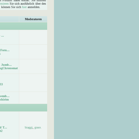
s Forums näher erklärt. Sie müssen
rmieren
Sie sich ausführlich über den
d, können Sie sich
hier
anmelden.
Moderatoren
 ...
Foru...
x
 Jumb...
ingChronomat
33
vemb...
chirim
d T...
biaggi
,
grace.
t2