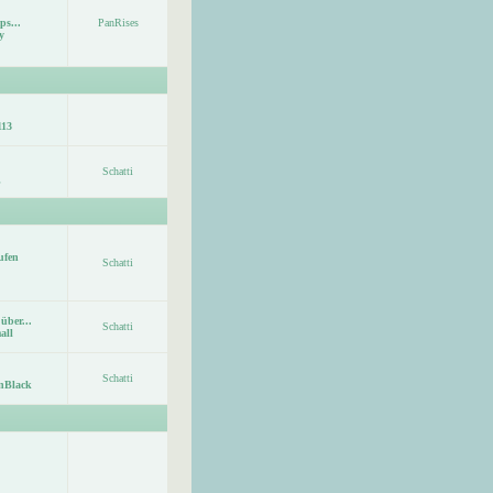
ps...
PanRises
y
113
Schatti
ufen
Schatti
über...
Schatti
all
Schatti
nBlack