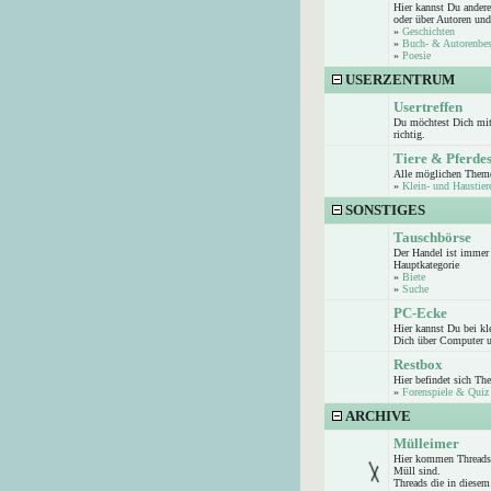
Hier kannst Du andere
oder über Autoren und
»
Geschichten
»
Buch- & Autorenbe
»
Poesie
USERZENTRUM
Usertreffen
Du möchtest Dich mit 
richtig.
Tiere & Pferde
Alle möglichen Theme
»
Klein- und Haustier
SONSTIGES
Tauschbörse
Der Handel ist immer 
Hauptkategorie
»
Biete
»
Suche
PC-Ecke
Hier kannst Du bei k
Dich über Computer u
Restbox
Hier befindet sich Th
»
Forenspiele & Quiz
ARCHIVE
Mülleimer
Hier kommen Threads 
Müll sind.
Threads die in diesem