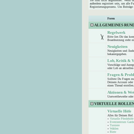
Sie sind nicht angemeldet. Wenn die
außerdem registriert sein, um alle 
Registrierungsprozess. Um Beiträge z
Foren
ALLGEMEINES RUN
Regelwerk
Bitte lies Dir das ko
Boardnutzung steht n
Neuigkeiten
Neuigkeiten und Ände
bekanntgegeben.
Lob, Kritik & 
Vorschläge und Anreg
oder Lob an aktuellen 
Fragen & Prob
Solltest Du Fragen z
Deinem Account oder d
einen Thread erstellen
Aktionen & We
Userwettbewerbe oder 
VIRTUELLE ROLLEN
Virtuelle Höfe
Alles für Deinen Hof.
»
Virtuelle Pferdehöfe
»
Eventzentrum Garde
»
Turniere
»
Wahlen
»
Biete