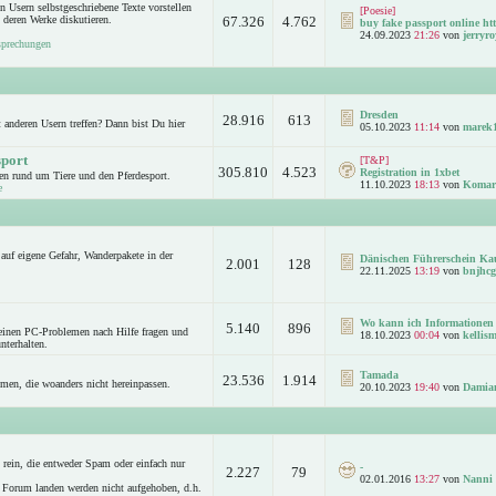
n Usern selbstgeschriebene Texte vorstellen
[Poesie]
 deren Werke diskutieren.
67.326
4.762
buy fake passport online htt
24.09.2023
21:26
von
jerryro
sprechungen
Dresden
28.916
613
anderen Usern treffen? Dann bist Du hier
05.10.2023
11:14
von
marek
sport
[T&P]
305.810
4.523
Registration in 1xbet
n rund um Tiere und den Pferdesport.
11.10.2023
18:13
von
Komar
e
auf eigene Gefahr, Wanderpakete in der
Dänischen Führerschein Ka
2.001
128
22.11.2025
13:19
von
bnjhcg
Wo kann ich Informationen 
5.140
896
leinen PC-Problemen nach Hilfe fragen und
18.10.2023
00:04
von
kellism
nterhalten.
Tamada
23.536
1.914
emen, die woanders nicht hereinpassen.
20.10.2023
19:40
von
Damia
rein, die entweder Spam oder einfach nur
-
2.227
79
02.01.2016
13:27
von
Nanni
 Forum landen werden nicht aufgehoben, d.h.