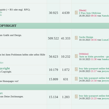
spiele ( = RS oder engl. RPG).
[Herde]
le
30.925
4.639
# Pass Into Oblivion
le
26.09.2023
09:56
von
Natsch
COPYRIGHT
um Grafik und Design.
Suche Design
509.522
41.333
10.10.2023
18:16
von
LunaC
[Wbblite]
n bei ihren Problemen helfen oder selbst Hilfe
56.623
10.232
Auto zu klein geworden - gut
10.10.2023
11:30
von
Smoke
chiv
pyright
buy fake passport online htt
10.179
1.072
24.09.2023
21:17
von
jerryro
a Copyright.
buy fake passport online htt
15.809
631
24.09.2023
21:18
von
jerryro
ere Homepages vor!
rt
buy fake passport online htt
d um Deine Zeichnungen.
15.134
1.283
24.09.2023
21:23
von
jerryro