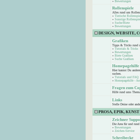
»
Bewertungen
Rollenspiele
Alles rund um Rollen
»
Tierische Rollenspie
»
Sonstige Rollenspie
»
Suche/Biete
»
Bewertungen
DESIGN, WEBSITE, 
Grafiken
Tipps & Tricks rund 
»
Tutorials & Tricks
»
Bewertungen
»
Biete Grafiken
»
Suche Grafiken
Homepagehilfe
Hier kannst Du andere
suchen.
»
Tutorials und FAQ
»
Homepagehilfe - Ar
Fragen zum Co
Hilfe rund ums Them
Links
Stelle Deine oder and
PROSA, EPIK, KUNST
Zeichner Suppo
Die Area für und run
»
Bewertungen
»
Zeichen-Service
Schreibecke