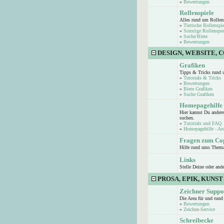
»
Bewertungen
Rollenspiele
Alles rund um Rollen
»
Tierische Rollenspie
»
Sonstige Rollenspie
»
Suche/Biete
»
Bewertungen
DESIGN, WEBSITE, 
Grafiken
Tipps & Tricks rund 
»
Tutorials & Tricks
»
Bewertungen
»
Biete Grafiken
»
Suche Grafiken
Homepagehilfe
Hier kannst Du andere
suchen.
»
Tutorials und FAQ
»
Homepagehilfe - Ar
Fragen zum Co
Hilfe rund ums Them
Links
Stelle Deine oder and
PROSA, EPIK, KUNST
Zeichner Suppo
Die Area für und run
»
Bewertungen
»
Zeichen-Service
Schreibecke