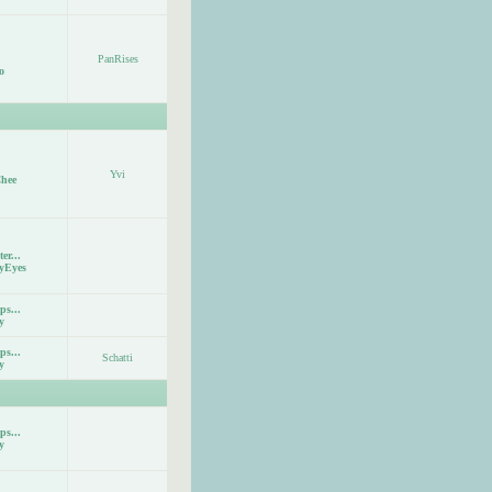
PanRises
o
Yvi
hee
er...
yEyes
ps...
y
ps...
Schatti
y
ps...
y