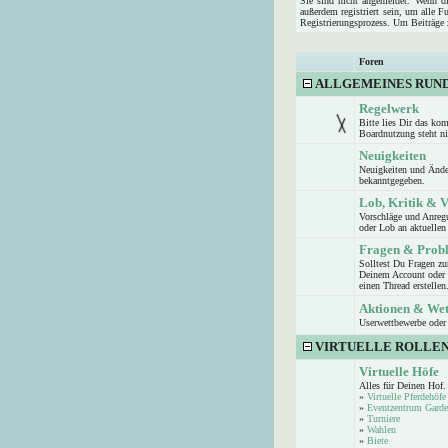
Sie sind nicht angemeldet. Wenn die
außerdem registriert sein, um alle 
Registrierungsprozess. Um Beiträge z
Foren
ALLGEMEINES RUN
Regelwerk
Bitte lies Dir das ko
Boardnutzung steht n
Neuigkeiten
Neuigkeiten und Ände
bekanntgegeben.
Lob, Kritik & 
Vorschläge und Anreg
oder Lob an aktuellen 
Fragen & Prob
Solltest Du Fragen z
Deinem Account oder d
einen Thread erstellen
Aktionen & We
Userwettbewerbe oder 
VIRTUELLE ROLLEN
Virtuelle Höfe
Alles für Deinen Hof.
»
Virtuelle Pferdehöfe
»
Eventzentrum Garde
»
Turniere
»
Wahlen
»
Biete