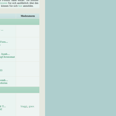
s Forums näher erklärt. Sie müssen
rmieren
Sie sich ausführlich über den
d, können Sie sich
hier
anmelden.
Moderatoren
 ...
Foru...
x
 Jumb...
ingChronomat
33
vemb...
chirim
d T...
biaggi
,
grace.
t2