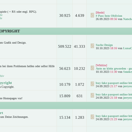
spiele ( = RS oder engl. RPG).
[Herde]
le
30.925
4.639
# Pass Into Oblivion
le
26.09.2023
09:56
von
Natsch
COPYRIGHT
um Grafik und Design.
Suche Design
509.522
41.333
10.10.2023
18:16
von
LunaC
[Wbblite]
n bei ihren Problemen helfen oder selbst Hilfe
56.623
10.232
Auto zu klein geworden - gut
10.10.2023
11:30
von
Smoke
chiv
pyright
buy fake passport online htt
10.179
1.072
24.09.2023
21:17
von
jerryro
a Copyright.
buy fake passport online htt
15.809
631
24.09.2023
21:18
von
jerryro
ere Homepages vor!
rt
buy fake passport online htt
d um Deine Zeichnungen.
15.134
1.283
24.09.2023
21:23
von
jerryro