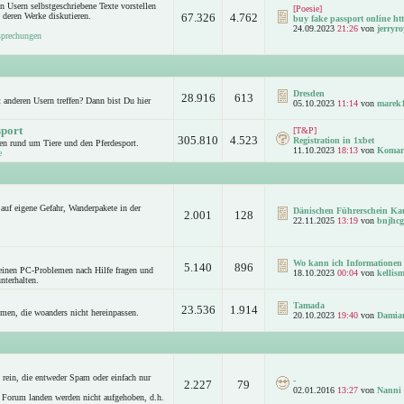
n Usern selbstgeschriebene Texte vorstellen
[Poesie]
 deren Werke diskutieren.
67.326
4.762
buy fake passport online htt
24.09.2023
21:26
von
jerryro
sprechungen
Dresden
28.916
613
anderen Usern treffen? Dann bist Du hier
05.10.2023
11:14
von
marek
sport
[T&P]
305.810
4.523
Registration in 1xbet
n rund um Tiere und den Pferdesport.
11.10.2023
18:13
von
Komar
e
auf eigene Gefahr, Wanderpakete in der
Dänischen Führerschein Ka
2.001
128
22.11.2025
13:19
von
bnjhcg
Wo kann ich Informationen 
5.140
896
leinen PC-Problemen nach Hilfe fragen und
18.10.2023
00:04
von
kellism
nterhalten.
Tamada
23.536
1.914
emen, die woanders nicht hereinpassen.
20.10.2023
19:40
von
Damia
rein, die entweder Spam oder einfach nur
-
2.227
79
02.01.2016
13:27
von
Nanni
 Forum landen werden nicht aufgehoben, d.h.