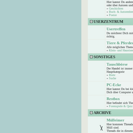
Hier kannst Du andere
oder über Autoren und
»
Geschichten
»
Buch- & Autorenbe
»
Poesie
USERZENTRUM
Usertreffen
Du möchtest Dich mit 
richtig.
Tiere & Pferde
Alle möglichen Theme
»
Klein- und Haustier
SONSTIGES
Tauschbörse
Der Handel ist immer 
Hauptkategorie
»
Biete
»
Suche
PC-Ecke
Hier kannst Du bei k
Dich über Computer u
Restbox
Hier befindet sich Th
»
Forenspiele & Quiz
ARCHIVE
Mülleimer
Hier kommen Threads 
Müll sind.
Threads die in diesem