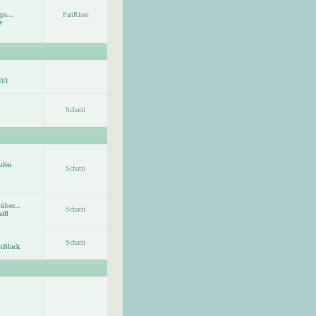
ps...
PanRises
y
113
Schatti
ufen
Schatti
über...
Schatti
all
Schatti
nBlack