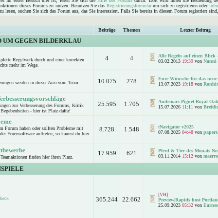
s Ihr erster Besuch hier ist, lesen Sie sich die
Hilfe des Forums
durch. Dort wird Ihnen die Bedienung de
Funktionen dieses Forums zu nutzen. Benutzen Sie das
Registrierungsformular
um sich zu registrieren oder
info
u lesen, suchen Sie sich das Forum aus, das Sie interessiert. Falls Sie bereits in diesem Forum registriert sin
Beiträge
Themen
Letzter Beitrag
D UM GEGEN BILDERKLAU
Alle Regeln auf einen Blick -
4
4
mplette Regelwerk durch und einer korrekten
03.02.2013
19:39
von
Nanni
ichts mehr im Wege.
Eure Wünsche für das neue 
10.075
278
rungen werden in dieser Area vom Team
13.07.2023
19:18
von
Ronhi
Verbesserungsvorschläge
Audemars Piguet Royal Oak
25.595
1.705
ungen zur Verbesserung des Forums, Kritik
15.07.2026
11:11
von
Breitl
Begebenheiten - hier ist Platz dafür!
leme
tNavigator v2025
um Forum haben oder sollten Probleme mit
8.728
1.548
07.08.2025
04:48
von
papers
er Forensoftware auftreten, so kannst du hier
.
ttbewerbe
Pferd & Tier des Monats No
17.959
621
03.11.2014
15:12
von
maerro
Teamaktionen finden hier ihren Platz.
SPIELE
[VH]
beck
365.244
22.662
Preview|Rapids host Portlan
25.09.2023
05:32
von
Earnes