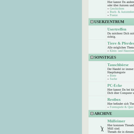
Hier kannst Du andere
oder über Autoren und
»
Geschichten
»
Buch- & Autorenbe
»
Poesie
USERZENTRUM
Usertreffen
Du möchtest Dich mit 
richtig.
Tiere & Pferde
Alle möglichen Theme
»
Klein- und Haustier
SONSTIGES
Tauschbörse
Der Handel ist immer 
Hauptkategorie
»
Biete
»
Suche
PC-Ecke
Hier kannst Du bei k
Dich über Computer u
Restbox
Hier befindet sich Th
»
Forenspiele & Quiz
ARCHIVE
Mülleimer
Hier kommen Threads 
Müll sind.
Threads die in diesem