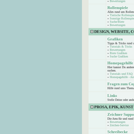
»
Bewertungen
Rollenspiele
Alles rund um Rollen
»
Tierische Rollenspie
»
Sonstige Rollenspie
»
Suche/Biete
»
Bewertungen
DESIGN, WEBSITE, 
Grafiken
Tipps & Tricks rund 
»
Tutorials & Tricks
»
Bewertungen
»
Biete Grafiken
»
Suche Grafiken
Homepagehilfe
Hier kannst Du andere
suchen.
»
Tutorials und FAQ
»
Homepagehilfe - Ar
Fragen zum Co
Hilfe rund ums Them
Links
Stelle Deine oder and
PROSA, EPIK, KUNST
Zeichner Suppo
Die Area für und run
»
Bewertungen
»
Zeichen-Service
Schreibecke