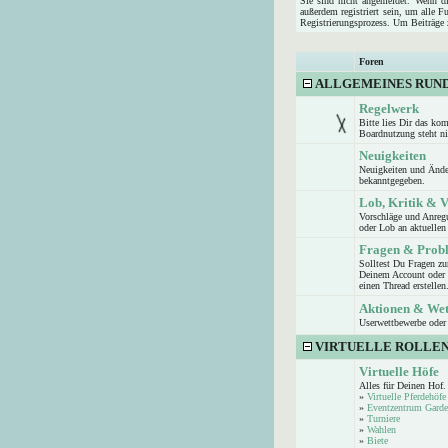
Sie sind nicht angemeldet. Wenn die
außerdem registriert sein, um alle 
Registrierungsprozess. Um Beiträge z
Foren
ALLGEMEINES RUN
Regelwerk
Bitte lies Dir das ko
Boardnutzung steht n
Neuigkeiten
Neuigkeiten und Ände
bekanntgegeben.
Lob, Kritik & 
Vorschläge und Anreg
oder Lob an aktuellen 
Fragen & Prob
Solltest Du Fragen z
Deinem Account oder d
einen Thread erstellen
Aktionen & We
Userwettbewerbe oder 
VIRTUELLE ROLLEN
Virtuelle Höfe
Alles für Deinen Hof.
»
Virtuelle Pferdehöfe
»
Eventzentrum Garde
»
Turniere
»
Wahlen
»
Biete