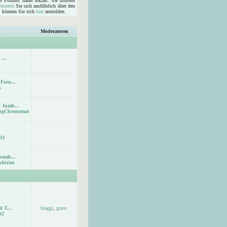
s Forums näher erklärt. Sie müssen
rmieren
Sie sich ausführlich über den
d, können Sie sich
hier
anmelden.
Moderatoren
 ...
Foru...
x
 Jumb...
ingChronomat
33
vemb...
chirim
d T...
biaggi
,
grace.
t2