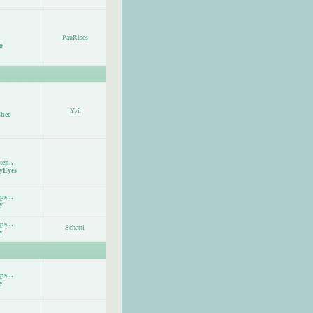
PanRises
o
Yvi
hee
er...
yEyes
ps...
y
ps...
Schatti
y
ps...
y