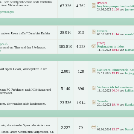
n Usern selbstgeschriebene Texte vorstellen
[Poesie]
 deren Werke diskutieren.
67.326
4.762
buy fake passport online htt
24.09.2023
21:26
von
jerryro
sprechungen
Dresden
28.916
613
anderen Usern treffen? Dann bist Du hier
05.10.2023
11:14
von
marek
sport
[T&P]
305.810
4.523
Registration in 1xbet
n rund um Tiere und den Pferdesport.
11.10.2023
18:13
von
Komar
e
auf eigene Gefahr, Wanderpakete in der
Dänischen Führerschein Ka
2.001
128
22.11.2025
13:19
von
bnjhcg
Wo kann ich Informationen 
5.140
896
leinen PC-Problemen nach Hilfe fragen und
18.10.2023
00:04
von
kellism
nterhalten.
Tamada
23.536
1.914
emen, die woanders nicht hereinpassen.
20.10.2023
19:40
von
Damia
rein, die entweder Spam oder einfach nur
-
2.227
79
02.01.2016
13:27
von
Nanni
 Forum landen werden nicht aufgehoben, d.h.