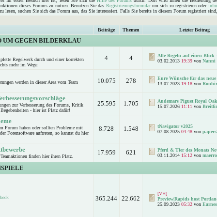
s Ihr erster Besuch hier ist, lesen Sie sich die
Hilfe des Forums
durch. Dort wird Ihnen die Bedienung de
Funktionen dieses Forums zu nutzen. Benutzen Sie das
Registrierungsformular
um sich zu registrieren oder
info
u lesen, suchen Sie sich das Forum aus, das Sie interessiert. Falls Sie bereits in diesem Forum registriert sin
Beiträge
Themen
Letzter Beitrag
D UM GEGEN BILDERKLAU
Alle Regeln auf einen Blick -
4
4
mplette Regelwerk durch und einer korrekten
03.02.2013
19:39
von
Nanni
ichts mehr im Wege.
Eure Wünsche für das neue 
10.075
278
rungen werden in dieser Area vom Team
13.07.2023
19:18
von
Ronhi
Verbesserungsvorschläge
Audemars Piguet Royal Oak
25.595
1.705
ungen zur Verbesserung des Forums, Kritik
15.07.2026
11:11
von
Breitl
Begebenheiten - hier ist Platz dafür!
leme
tNavigator v2025
um Forum haben oder sollten Probleme mit
8.728
1.548
07.08.2025
04:48
von
papers
er Forensoftware auftreten, so kannst du hier
.
ttbewerbe
Pferd & Tier des Monats No
17.959
621
03.11.2014
15:12
von
maerro
Teamaktionen finden hier ihren Platz.
SPIELE
[VH]
beck
365.244
22.662
Preview|Rapids host Portlan
25.09.2023
05:32
von
Earnes