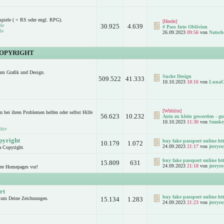
spiele ( = RS oder engl. RPG).
[Herde]
le
30.925
4.639
# Pass Into Oblivion
le
26.09.2023
09:56
von
Natsch
COPYRIGHT
um Grafik und Design.
Suche Design
509.522
41.333
10.10.2023
18:16
von
LunaC
[Wbblite]
n bei ihren Problemen helfen oder selbst Hilfe
56.623
10.232
Auto zu klein geworden - gut
10.10.2023
11:30
von
Smoke
chiv
pyright
buy fake passport online htt
10.179
1.072
24.09.2023
21:17
von
jerryro
a Copyright.
buy fake passport online htt
15.809
631
24.09.2023
21:18
von
jerryro
ere Homepages vor!
rt
buy fake passport online htt
d um Deine Zeichnungen.
15.134
1.283
24.09.2023
21:23
von
jerryro