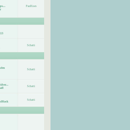
ps...
PanRises
y
113
Schatti
ufen
Schatti
über...
Schatti
all
Schatti
nBlack