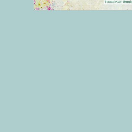
Forensoftware:
Burni