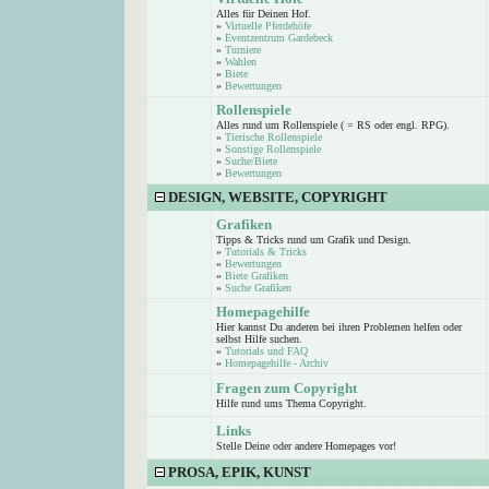
Alles für Deinen Hof.
»
Virtuelle Pferdehöfe
»
Eventzentrum Gardebeck
»
Turniere
»
Wahlen
»
Biete
»
Bewertungen
Rollenspiele
Alles rund um Rollenspiele ( = RS oder engl. RPG).
»
Tierische Rollenspiele
»
Sonstige Rollenspiele
»
Suche/Biete
»
Bewertungen
DESIGN, WEBSITE, COPYRIGHT
Grafiken
Tipps & Tricks rund um Grafik und Design.
»
Tutorials & Tricks
»
Bewertungen
»
Biete Grafiken
»
Suche Grafiken
Homepagehilfe
Hier kannst Du anderen bei ihren Problemen helfen oder
selbst Hilfe suchen.
»
Tutorials und FAQ
»
Homepagehilfe - Archiv
Fragen zum Copyright
Hilfe rund ums Thema Copyright.
Links
Stelle Deine oder andere Homepages vor!
PROSA, EPIK, KUNST