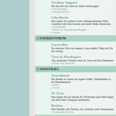
Zeichner Support
Die Area für und rund um Deine Zeichnungen.
»
Bewertungen
»
Zeichen-Service
Schreibecke
Hier kannst Du anderen Usern selbstgeschriebene Texte
vorstellen oder über Autoren und deren Werke diskutieren.
»
Geschichten
»
Buch- & Autorenbesprechungen
»
Poesie
USERZENTRUM
Usertreffen
Du möchtest Dich mit anderen Usern treffen? Dann bist Du
hier richtig.
Tiere & Pferdesport
Alle möglichen Themen rund um Tiere und den Pferdesport.
»
Klein- und Haustiere
SONSTIGES
Tauschbörse
Der Handel ist immer auf eigene Gefahr, Wanderpakete in
der Hauptkategorie
»
Biete
»
Suche
PC-Ecke
Hier kannst Du bei kleinen PC-Problemen nach Hilfe fragen
und Dich über Computer unterhalten.
Restbox
Hier befindet sich Themen, die woanders nicht hereinpassen.
»
Forenspiele & Quiz