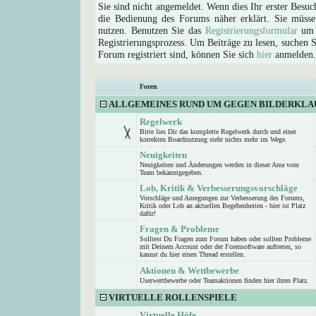
Sie sind nicht angemeldet. Wenn dies Ihr erster Besuch
die Bedienung des Forums näher erklärt. Sie müsse
nutzen. Benutzen Sie das
Registrierungsformular
um s
Registrierungsprozess. Um Beiträge zu lesen, suchen Sie
Forum registriert sind, können Sie sich
hier
anmelden.
Foren
ALLGEMEINES RUND UM GEGEN BILDERKLA
Regelwerk
Bitte lies Dir das komplette Regelwerk durch und einer
korrekten Boardnutzung steht nichts mehr im Wege.
Neuigkeiten
Neuigkeiten und Änderungen werden in dieser Area vom
Team bekanntgegeben.
Lob, Kritik & Verbesserungsvorschläge
Vorschläge und Anregungen zur Verbesserung des Forums,
Kritik oder Lob an aktuellen Begebenheiten - hier ist Platz
dafür!
Fragen & Probleme
Solltest Du Fragen zum Forum haben oder sollten Probleme
mit Deinem Account oder der Forensoftware auftreten, so
kannst du hier einen Thread erstellen.
Aktionen & Wettbewerbe
Userwettbewerbe oder Teamaktionen finden hier ihren Platz.
VIRTUELLE ROLLENSPIELE
Virtuelle Höfe