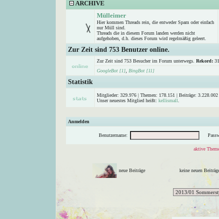
ARCHIVE
Mülleimer
Hier kommen Threads rein, die entweder Spam oder einfach
nur Müll sind.
Threads die in diesem Forum landen werden nicht
aufgehoben, d.h. dieses Forum wird regelmäßig geleert.
Zur Zeit sind 753 Benutzer online.
Zur Zeit sind 753 Besucher im Forum unterwegs.
Rekord:
31
GoogleBot [1]
,
BingBot [11]
Statistik
Mitglieder: 329.976 | Themen: 178.151 | Beiträge: 3.228.002 
Unser neuestes Mitglied heißt:
kellismall
.
Anmelden
Benutzername:
Passw
aktive Theme
neue Beiträge
keine neuen Beitr